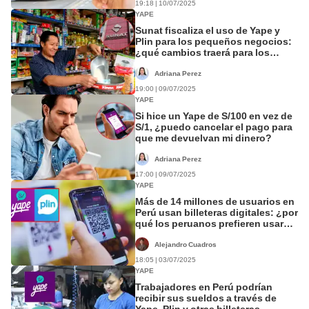
19:18 | 10/07/2025
YAPE
Sunat fiscaliza el uso de Yape y
Plin para los pequeños negocios:
¿qué cambios traerá para los
comerciantes?
Adriana Perez
19:00 | 09/07/2025
YAPE
Si hice un Yape de S/100 en vez de
S/1, ¿puedo cancelar el pago para
que me devuelvan mi dinero?
Adriana Perez
17:00 | 09/07/2025
YAPE
Más de 14 millones de usuarios en
Perú usan billeteras digitales: ¿por
qué los peruanos prefieren usar
Yape, Plin y otros aplicativos?
Alejandro Cuadros
18:05 | 03/07/2025
YAPE
Trabajadores en Perú podrían
recibir sus sueldos a través de
Yape, Plin y otras billeteras