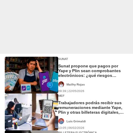
SUNAT
Sunat propone que pagos por
Yape y Plin sean comprobantes
electrónicos: ¿qué riesgos
advierte Capece para las mypes?
Mailhy Rojas
09:39 | 22/05/2026
MEF
Trabajadores podrás recibir sus
remuneraciones mediante Yape,
Plin y otras billeteras digitales,
según nuevo reglamento
Luis Grimaldi
13:05 | 06/02/2026
BILLETERA ELECTRÓNICA