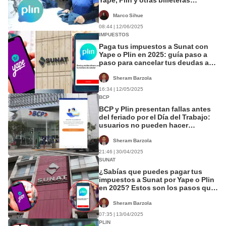
digitales: ¿cómo funcionará?
Marco Sihue
08:44 | 12/06/2025
IMPUESTOS
Paga tus impuestos a Sunat con
Yape o Plin en 2025: guía paso a
paso para cancelar tus deudas a
través de estas apps
Sheram Barzola
16:34 | 12/05/2025
BCP
BCP y Plin presentan fallas antes
del feriado por el Día del Trabajo:
usuarios no pueden hacer
transferencias
Sheram Barzola
21:46 | 30/04/2025
SUNAT
¿Sabías que puedes pagar tus
impuestos a Sunat por Yape o Plin
en 2025? Estos son los pasos que
debes seguir
Sheram Barzola
07:35 | 13/04/2025
PLIN