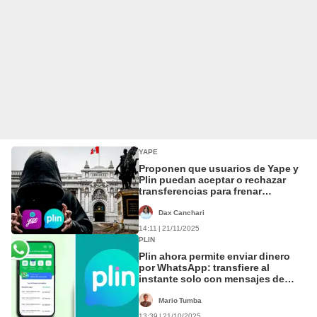
YAPE
Proponen que usuarios de Yape y
Plin puedan aceptar o rechazar
transferencias para frenar
extorsiones
Dax Canchari
14:11 | 21/11/2025
PLIN
Plin ahora permite enviar dinero
por WhatsApp: transfiere al
instante solo con mensajes de
texto
Mario Tumba
13:39 | 21/10/2025