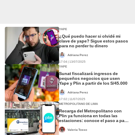
YAPE
¿Qué puedo hacer si olvidé mi
clave de yape? Sigue estos pasos
para no perder tu dinero
Adriana Perez
17:04 | 13/07/2025
YAPE
Sunat fiscalizará ingresos de
pequeños negocios que usen
Yape y Plin a partir de los S/45.000
Adriana Perez
17:02 | 11/07/2025
METROPOLITANO DE LIMA
Recarga del Metropolitano con
Plin ya funciona en todas las
estaciones: conoce el paso a paso
y monto mínimo
Valeria Tosso