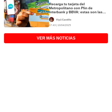
Recarga tu tarjeta del
Metropolitano con Plin de
Interbank y BBVA: estas son las
únicas estaciones habilitadas para
validar tu saldo
Viyú Castillo
07:43 | 10/04/2025
VER MÁS NOTICIAS