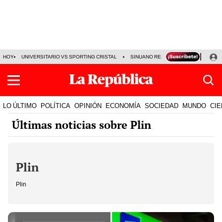
HOY
UNIVERSITARIO VS SPORTING CRISTAL
SINUANO RESULTADOS HOY
CA
LO ÚLTIMO
POLÍTICA
OPINIÓN
ECONOMÍA
SOCIEDAD
MUNDO
CIE
Últimas noticias sobre Plin
Plin
Plin