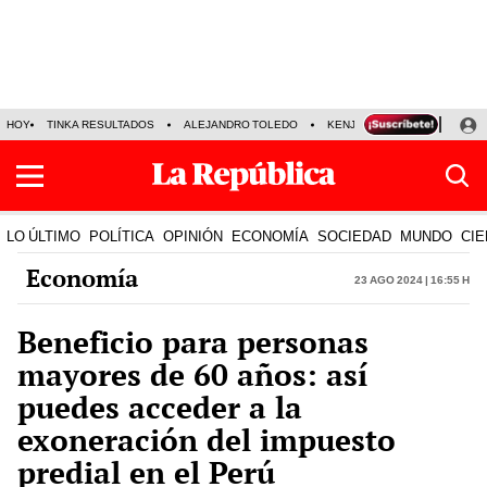
HOY
TINKA RESULTADOS
ALEJANDRO TOLEDO
KENJI FUJIMORI
PRECIO
LO ÚLTIMO
POLÍTICA
OPINIÓN
ECONOMÍA
SOCIEDAD
MUNDO
CIE
Economía
23 Ago 2024 | 16:55 h
Beneficio para personas
mayores de 60 años: así
puedes acceder a la
exoneración del impuesto
predial en el Perú