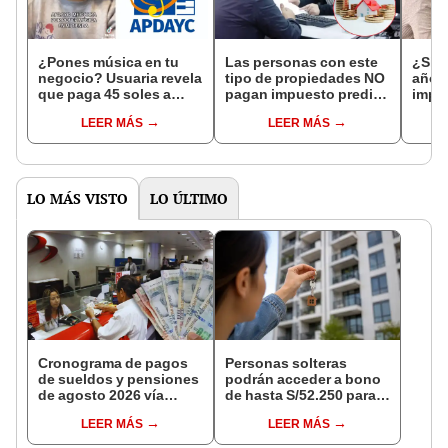
¿Pones música en tu
Las personas con este
¿Si t
negocio? Usuaria revela
tipo de propiedades NO
años,
que paga 45 soles a
pagan impuesto predial
impue
Apdayc por utilizar la
este 2024: descubre si
vivie
LEER MÁS
LEER MÁS
radio
estás en la lista
las m
para 
exon
LO MÁS VISTO
LO ÚLTIMO
Cronograma de pagos
Personas solteras
de sueldos y pensiones
podrán acceder a bono
de agosto 2026 vía
de hasta S/52.250 para
Banco de la Nación:
comprar vivienda tras
LEER MÁS
LEER MÁS
conoce las fechas de
nuevo reglamento
depósito