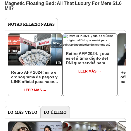
NOTAS RELACIONADAS
Retiro AFP 2024: ¿cuál
es el último dígito del
DNI que servirá para
solicitar desembolso de
LEER MÁS
mis fondos?
Retiro AFP 2024: mira el
Retir
cronograma de pagos y
ofici
LINK oficial para hacer
para
tu solicitud
hasta
LEER MÁS
LO MÁS VISTO
LO ÚLTIMO