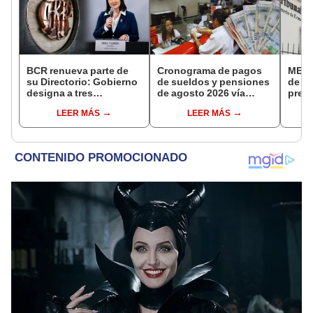
BCR renueva parte de
Cronograma de pagos
MEF c
su Directorio: Gobierno
de sueldos y pensiones
de la
designa a tres
de agosto 2026 vía
presi
representantes del
Banco de la Nación:
Fisca
LEER MÁS
LEER MÁS
Ejecutivo
conoce las fechas de
depósito