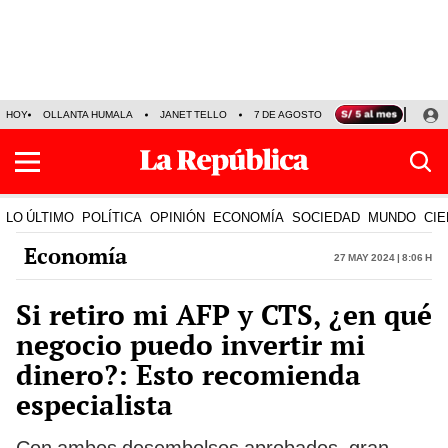
HOY
OLLANTA HUMALA
JANET TELLO
7 DE AGOSTO
TINKA RESULTADOS
LO ÚLTIMO
POLÍTICA
OPINIÓN
ECONOMÍA
SOCIEDAD
MUNDO
CIE
Economía
27 May 2024 | 8:06 h
Si retiro mi AFP y CTS, ¿en qué
negocio puedo invertir mi
dinero?: Esto recomienda
especialista