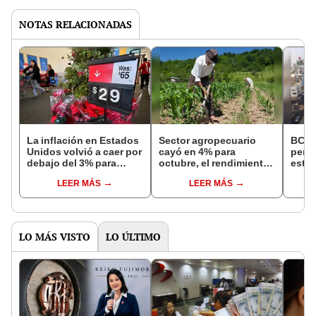
NOTAS RELACIONADAS
La inflación en Estados
Sector agropecuario
BCRP
Unidos volvió a caer por
cayó en 4% para
perua
debajo del 3% para
octubre, el rendimiento
este 
noviembre
más bajo en 30 años
LEER MÁS
LEER MÁS
LO MÁS VISTO
LO ÚLTIMO