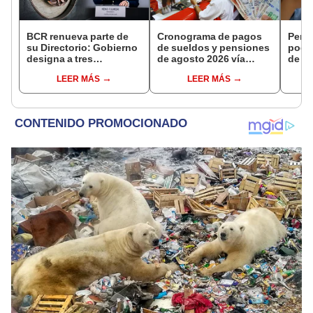
BCR renueva parte de
Cronograma de pagos
Perso
su Directorio: Gobierno
de sueldos y pensiones
podr
designa a tres
de agosto 2026 vía
de ha
representantes del
Banco de la Nación:
compr
LEER MÁS
LEER MÁS
Ejecutivo
conoce las fechas de
nuev
depósito