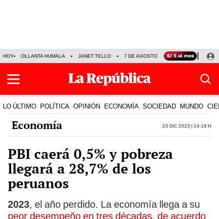
HOY
OLLANTA HUMALA
JANET TELLO
7 DE AGOSTO
TINKA RESULTADOS
LO ÚLTIMO
POLÍTICA
OPINIÓN
ECONOMÍA
SOCIEDAD
MUNDO
CIE
Economía
23 Dic 2023 | 14:18 h
PBI caerá 0,5% y pobreza
llegará a 28,7% de los
peruanos
2023
, el año perdido. La economía llega a su
peor desempeño en tres décadas, de acuerdo