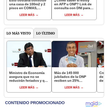
Esto costaría construir
¿Cómo saber si estoy
una casa de 100m2 y 2
en AFP u ONP? Link de
pisos en COMAS,
consulta con DNI para
CARABAYLLO y otros
ver en qué fondo de
LEER MÁS
LEER MÁS
distritos de LIMA
pensiones estás
NORTE
LO MÁS VISTO
LO ÚLTIMO
Ministro de Economía
Más de 145 000
Cron
asegura que no se
jubilados de la ONP
de s
reducirán feriados y que
reciben un 25%
de ag
sueldo mínimo se
adicional en su pensión
Banco
LEER MÁS
LEER MÁS
aumentará en dos
en agosto
conoc
etapas
depó