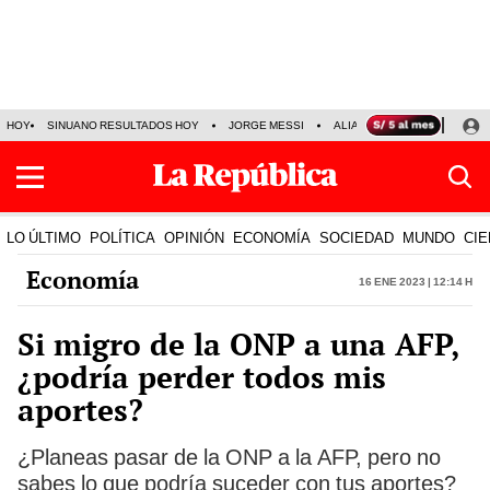
HOY
SINUANO RESULTADOS HOY
JORGE MESSI
ALIANZA LIMA VS SPORT BO
LO ÚLTIMO
POLÍTICA
OPINIÓN
ECONOMÍA
SOCIEDAD
MUNDO
CIE
Economía
16 Ene 2023 | 12:14 h
Si migro de la ONP a una AFP,
¿podría perder todos mis
aportes?
¿Planeas pasar de la ONP a la AFP, pero no
sabes lo que podría suceder con tus aportes?