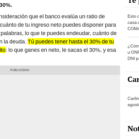
Te 
 30%.
sideración que el banco evalúa un ratio de
Esto 
casa 
 cuánto de tu ingreso neto puedes disponer para
COMA
s palabras, lo que te puedes endeudar, cuánto de
otros 
n la deuda.
Tú puedes tener hasta el 30% de tu
NOR
¿Cómo
ito
: lo que ganes en neto, le sacas el 30%, y esa
u ONP
DNI p
pensi
Car
Carli
agost
No