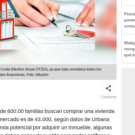
Nació
depós
Preci
jueve
consu
banco
plata
Midag
reorg
qué i
cambi
 Costo Efectivo Anual (TCEA), ya que esta considera todos los
es financieras. Foto: difusión
Compartir
 de 600.00 familias buscan comprar una vivienda
l mercado es de 43.000, según datos de Urbana
da potencial por adquirir un inmueble, algunas