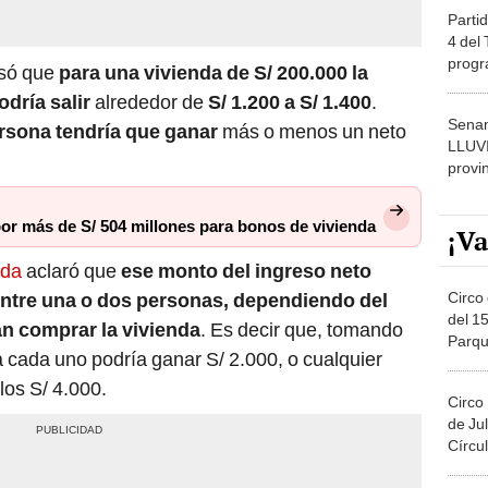
Partid
4 del
progr
só que
para una vivienda de S/ 200.000 la
dónde
odría salir
alrededor de
S/ 1.200 a S/ 1.400
.
Senam
ersona tendría que ganar
más o menos un neto
LLUV
provi
or más de S/ 504 millones para bonos de vivienda
¡Va
nda
aclaró que
ese monto del ingreso neto
Circo 
ntre una o dos personas, dependiendo del
del 15
an comprar la vivienda
. Es decir que, tomando
Parqu
ja cada uno podría ganar S/ 2.000, o cualquier
Migue
los S/ 4.000.
Circo
de Jul
Círcul