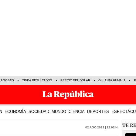
E AGOSTO
TINKA RESULTADOS
PRECIO DEL DÓLAR
OLLANTA HUMALA
P
N
ECONOMÍA
SOCIEDAD
MUNDO
CIENCIA
DEPORTES
ESPECTÁCU
TE R
02 Ago 2022 | 12:02 h