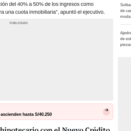
ción del 40% a 50% de los ingresos como
Solita
de ca
una cuota inmobiliaria”, apuntó el ejecutivo.
moda.
demue
Ajedre
de es
piezas
consi
ascienden hasta S/40.250
hipotecario con el Nuevo Crédito