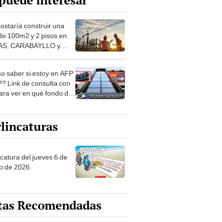
puede interesar
costaría construir una
de 100m2 y 2 pisos en
S, CARABAYLLO y
distritos de LIMA
TE
 saber si estoy en AFP
? Link de consulta con
ara ver en qué fondo de
ones estás
lincaturas
ncatura del jueves 6 de
o de 2026
tas Recomendadas