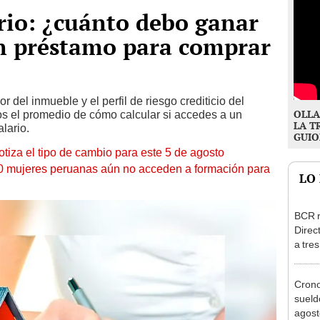
rio: ¿cuánto debo ganar
un préstamo para comprar
 del inmueble y el perfil de riesgo crediticio del
OLLA
os el promedio de cómo calcular si accedes a un
LA T
lario.
GUIO
otiza el tipo de cambio para este 5 de agosto
10 mujeres peruanas aún no acceden a formación para
LO
BCR r
Direc
a tre
Ejecu
Cron
sueld
agost