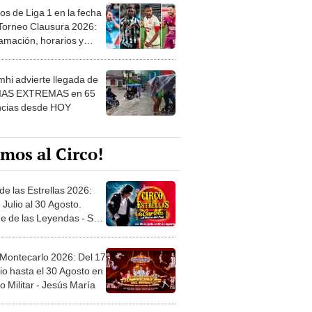
os de Liga 1 en la fecha
 Torneo Clausura 2026:
amación, horarios y
 ver
hi advierte llegada de
IAS EXTREMAS en 65
ncias desde HOY
mos al Circo!
de las Estrellas 2026:
 Julio al 30 Agosto.
e de las Leyendas - San
l
 Montecarlo 2026: Del 17
io hasta el 30 Agosto en
o Militar - Jesús María