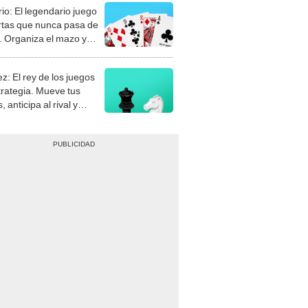
rio: El legendario juego
rtas que nunca pasa de
 Organiza el mazo y
stra tu habilidad.
z: El rey de los juegos
trategia. Mueve tus
, anticipa al rival y
gue el jaque mate.