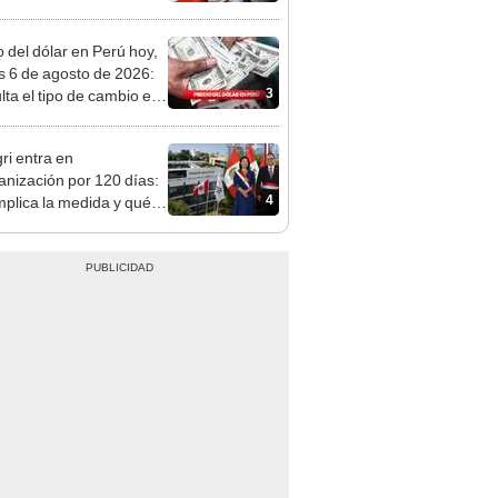
n: conoce las fechas de
ito
o del dólar en Perú hoy,
s 6 de agosto de 2026:
3
lta el tipo de cambio en
s, casas de cambio y
formas digitales
ri entra en
anización por 120 días:
4
mplica la medida y qué
os podrían venir