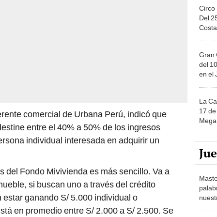
Circo
Del 2
Costa
Gran 
del 10
en el
La Ca
17 de 
erente comercial de Urbana Perú, indicó que
Mega 
estine entre el 40% a 50% de los ingresos
rsona individual interesada en adquirir un
Ju
és del Fondo Mivivienda es más sencillo. Va a
Maste
ueble, si buscan uno a través del crédito
palab
estar ganando S/ 5.000 individual o
nuest
tá en promedio entre S/ 2.000 a S/ 2.500. Se