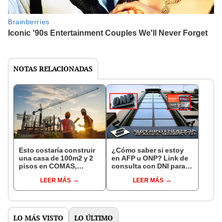
NOTAS RELACIONADAS
Esto costaría construir
¿Cómo saber si estoy
una casa de 100m2 y 2
en AFP u ONP? Link de
pisos en COMAS,
consulta con DNI para
CARABAYLLO y otros
ver en qué fondo de
LEER MÁS
LEER MÁS
distritos de LIMA
pensiones estás
NORTE
LO MÁS VISTO
LO ÚLTIMO