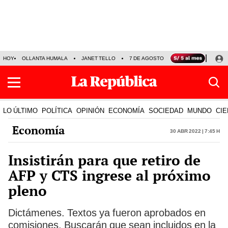
HOY
OLLANTA HUMALA
JANET TELLO
7 DE AGOSTO
TINKA RESULTADOS
LO ÚLTIMO
POLÍTICA
OPINIÓN
ECONOMÍA
SOCIEDAD
MUNDO
CIE
Economía
30 Abr 2022 | 7:45 h
Insistirán para que retiro de
AFP y CTS ingrese al próximo
pleno
Dictámenes. Textos ya fueron aprobados en
comisiones. Buscarán que sean incluidos en la