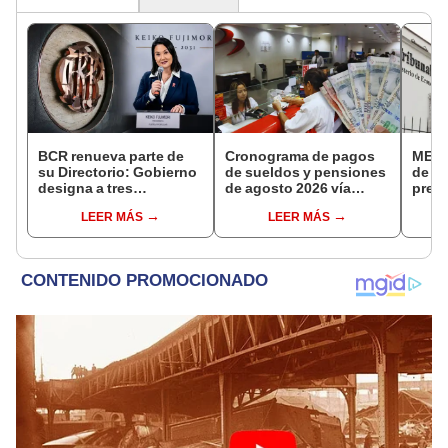
BCR renueva parte de
Cronograma de pagos
MEF c
su Directorio: Gobierno
de sueldos y pensiones
de la
designa a tres
de agosto 2026 vía
presi
representantes del
Banco de la Nación:
Fisca
LEER MÁS
LEER MÁS
Ejecutivo
conoce las fechas de
depósito