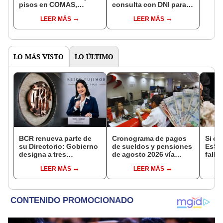
pisos en COMAS,
consulta con DNI para
CARABAYLLO y otros
ver en qué fondo de
LEER MÁS
LEER MÁS
distritos de LIMA
pensiones estás
NORTE
LO MÁS VISTO
LO ÚLTIMO
BCR renueva parte de
Cronograma de pagos
Si es
su Directorio: Gobierno
de sueldos y pensiones
EsSa
designa a tres
de agosto 2026 vía
falle
representantes del
Banco de la Nación:
tambi
LEER MÁS
LEER MÁS
Ejecutivo
conoce las fechas de
gasto
depósito