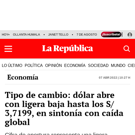
HOY
OLLANTA HUMALA
JANET TELLO
7 DE AGOSTO
TINKA RESULTADOS
LO ÚLTIMO
POLÍTICA
OPINIÓN
ECONOMÍA
SOCIEDAD
MUNDO
CIE
Economía
07 Abr 2022 | 10:27 h
Tipo de cambio: dólar abre
con ligera baja hasta los S/
3,7199, en sintonía con caída
global