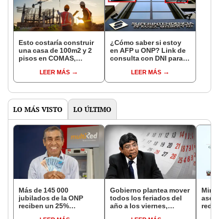
Esto costaría construir
¿Cómo saber si estoy
una casa de 100m2 y 2
en AFP u ONP? Link de
pisos en COMAS,
consulta con DNI para
CARABAYLLO y otros
ver en qué fondo de
LEER MÁS
LEER MÁS
distritos de LIMA
pensiones estás
NORTE
LO MÁS VISTO
LO ÚLTIMO
Más de 145 000
Gobierno plantea mover
Mini
jubilados de la ONP
todos los feriados del
aseg
reciben un 25%
año a los viernes,
reduc
adicional en su pensión
excepto 28 de julio,
suel