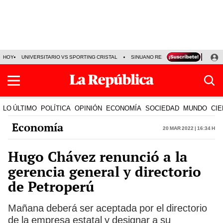
HOY
UNIVERSITARIO VS SPORTING CRISTAL
SINUANO RESULTADOS HOY
CA
LO ÚLTIMO
POLÍTICA
OPINIÓN
ECONOMÍA
SOCIEDAD
MUNDO
CIE
Economía
20 Mar 2022 | 16:34 h
Hugo Chávez renunció a la
gerencia general y directorio
de Petroperú
Mañana deberá ser aceptada por el directorio
de la empresa estatal y designar a su