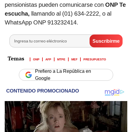
pensionistas pueden comunicarse con
ONP Te
escucha,
llamando al (01) 634-2222, o al
WhatsApp ONP 913232414.
ONP
AFP
MTPE
MEF
PRESUPUESTO
Prefiero a La República en
Google