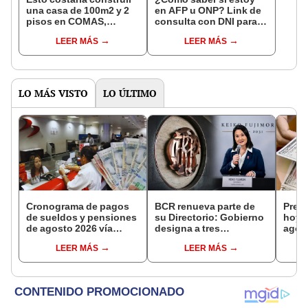
una casa de 100m2 y 2
en AFP u ONP? Link de
pisos en COMAS,
consulta con DNI para
CARABAYLLO y otros
ver en qué fondo de
LEER MÁS
LEER MÁS
distritos de LIMA
pensiones estás
NORTE
LO MÁS VISTO
LO ÚLTIMO
Cronograma de pagos
BCR renueva parte de
Preci
de sueldos y pensiones
su Directorio: Gobierno
hoy,
de agosto 2026 vía
designa a tres
agost
Banco de la Nación:
representantes del
consu
LEER MÁS
LEER MÁS
conoce las fechas de
Ejecutivo
camb
depósito
casa
plata