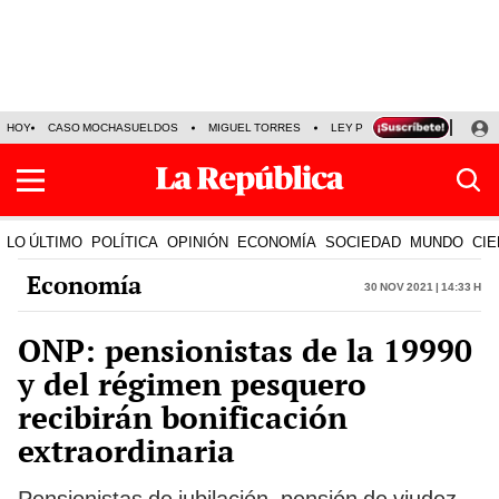
HOY
CASO MOCHASUELDOS
MIGUEL TORRES
LEY PULPÍN
PRECIO DEL
LO ÚLTIMO
POLÍTICA
OPINIÓN
ECONOMÍA
SOCIEDAD
MUNDO
CIE
Economía
30 Nov 2021 | 14:33 h
ONP: pensionistas de la 19990
y del régimen pesquero
recibirán bonificación
extraordinaria