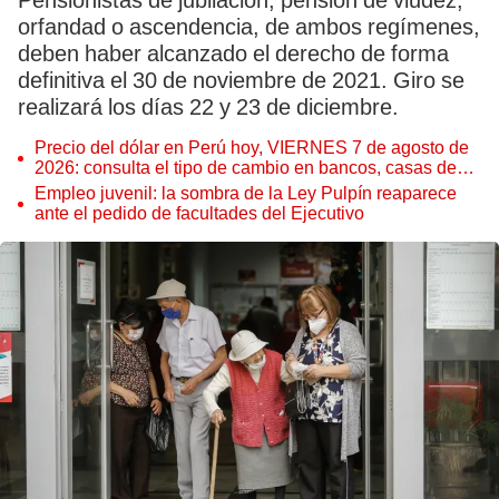
Pensionistas de jubilación, pensión de viudez,
orfandad o ascendencia, de ambos regímenes,
deben haber alcanzado el derecho de forma
definitiva el 30 de noviembre de 2021. Giro se
realizará los días 22 y 23 de diciembre.
Precio del dólar en Perú hoy, VIERNES 7 de agosto de
2026: consulta el tipo de cambio en bancos, casas de
cambio y plataformas digitales
Empleo juvenil: la sombra de la Ley Pulpín reaparece
ante el pedido de facultades del Ejecutivo