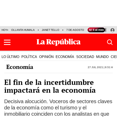
HOY
OLLANTA HUMALA
JANET TELLO
7 DE AGOSTO
TINKA RESULTADOS
LO ÚLTIMO
POLÍTICA
OPINIÓN
ECONOMÍA
SOCIEDAD
MUNDO
CIE
Economía
27 Jul 2021 | 8:51 h
El fin de la incertidumbre
impactará en la economía
Decisiva alocución. Voceros de sectores claves
de la economía como el turismo y el
inmobiliario coinciden con los analistas en que