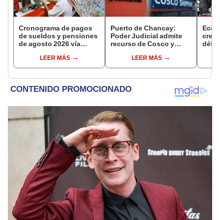
Cronograma de pagos
Puerto de Chancay:
Econ
de sueldos y pensiones
Poder Judicial admite
creci
de agosto 2026 vía
recurso de Cosco y
défic
Banco de la Nación:
disputa con Ositrán
2,9%
LEER MÁS
LEER MÁS
conoce las fechas de
llegará al Tribunal
depósito
Constitucional