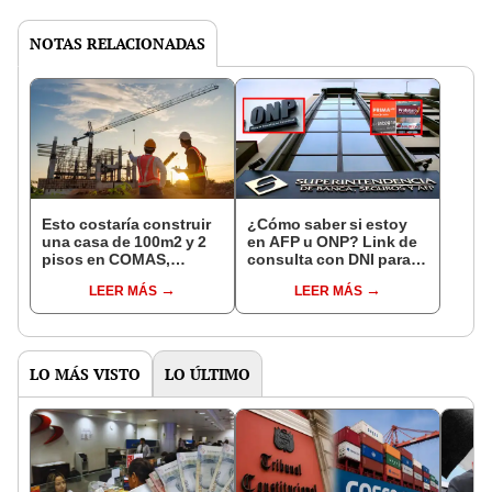
NOTAS RELACIONADAS
Esto costaría construir
¿Cómo saber si estoy
una casa de 100m2 y 2
en AFP u ONP? Link de
pisos en COMAS,
consulta con DNI para
CARABAYLLO y otros
ver en qué fondo de
LEER MÁS
LEER MÁS
distritos de LIMA
pensiones estás
NORTE
LO MÁS VISTO
LO ÚLTIMO