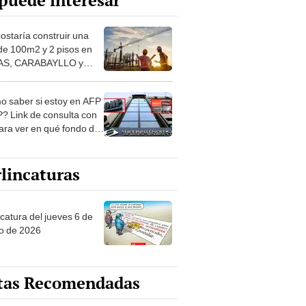
puede interesar
costaría construir una
de 100m2 y 2 pisos en
S, CARABAYLLO y
distritos de LIMA
TE
 saber si estoy en AFP
? Link de consulta con
ara ver en qué fondo de
ones estás
lincaturas
ncatura del jueves 6 de
o de 2026
tas Recomendadas