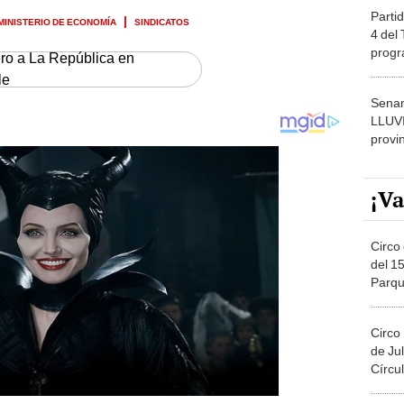
Partid
MINISTERIO DE ECONOMÍA
SINDICATOS
4 del
progr
ero a La República en
dónde
le
Senam
LLUV
provi
¡Va
Circo 
del 15
Parqu
Migue
Circo
de Jul
Círcul