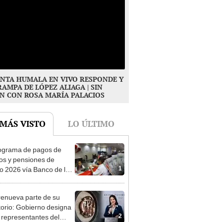
NTA HUMALA EN VIVO RESPONDE Y
RAMPA DE LÓPEZ ALIAGA | SIN
N CON ROSA MARÍA PALACIOS
 MÁS VISTO
LO ÚLTIMO
ograma de pagos de
os y pensiones de
1
o 2026 vía Banco de la
n: conoce las fechas de
ito
enueva parte de su
torio: Gobierno designa
2
s representantes del