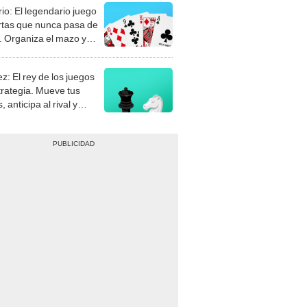
rio: El legendario juego
rtas que nunca pasa de
 Organiza el mazo y
stra tu habilidad.
z: El rey de los juegos
trategia. Mueve tus
, anticipa al rival y
gue el jaque mate.