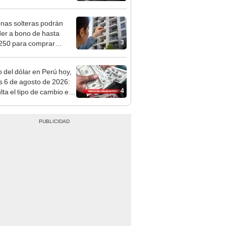
tivo
nas solteras podrán
er a bono de hasta
3
250 para comprar
nda tras nuevo
mento
o del dólar en Perú hoy,
s 6 de agosto de 2026:
4
lta el tipo de cambio en
s, casas de cambio y
formas digitales