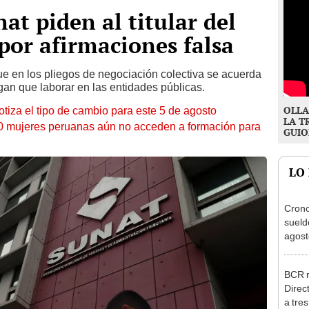
at piden al titular del
 por afirmaciones falsa
e en los pliegos de negociación colectiva se acuerda
ngan que laborar en las entidades públicas.
OLLA
otiza el tipo de cambio para este 5 de agosto
LA T
10 mujeres peruanas aún no acceden a formación para
GUIO
LO
Cron
sueld
agost
Nació
depós
BCR r
Direc
a tre