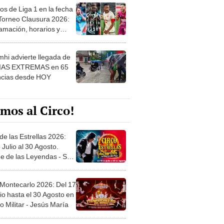
os de Liga 1 en la fecha
 Torneo Clausura 2026:
amación, horarios y
 ver
hi advierte llegada de
IAS EXTREMAS en 65
ncias desde HOY
mos al Circo!
de las Estrellas 2026:
 Julio al 30 Agosto.
e de las Leyendas - San
l
 Montecarlo 2026: Del 17
io hasta el 30 Agosto en
o Militar - Jesús María