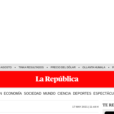
E AGOSTO
TINKA RESULTADOS
PRECIO DEL DÓLAR
OLLANTA HUMALA
P
N
ECONOMÍA
SOCIEDAD
MUNDO
CIENCIA
DEPORTES
ESPECTÁCU
TE R
17 May 2021 | 11:44 h