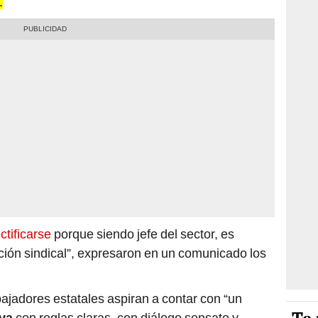
.
ctificarse
porque siendo jefe del sector, es
ción sindical”, expresaron en un comunicado los
ajadores estatales aspiran a contar con “un
iva
con reglas claras, con diálogo sensato y