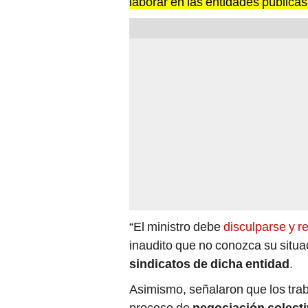
laborar en las entidades públicas
“El ministro debe
disculparse y re
inaudito que no conozca su situa
sindicatos de dicha entidad
.
Asimismo, señalaron que los trab
proceso de
negociación colect