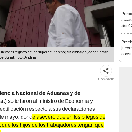
Ejecu
Perso
acced
S/52.
vivie
regla
Preci
jueve
levar el registro de los flujos de ingreso; sin embargo, deben estar
consu
de Sunat. Foto: Andina
banco
plata
Compartir
encia Nacional de Aduanas y de
at)
solicitaron al ministro de Economía y
ctificación respecto a sus declaraciones
 de mayo, dond
e aseveró que en los pliegos de
 que los hijos de los trabajadores tengan que