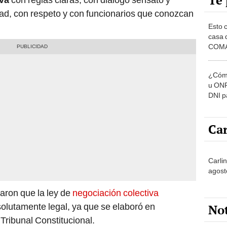
Te 
dad, con respeto y con funcionarios que conozcan
Esto 
casa 
COMA
otros 
NOR
¿Cómo
u ONP
DNI p
pensi
Car
Carli
agost
daron que la ley de
negociación colectiva
olutamente legal, ya que se elaboró en
No
Tribunal Constitucional.