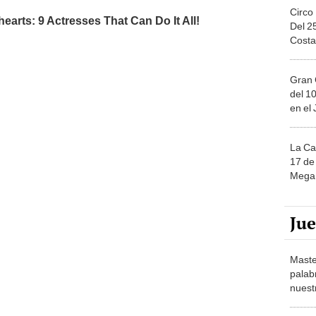
Circo
Del 2
Costa
Gran 
del 10
en el
La Ca
17 de 
Mega 
Ju
Maste
palab
nuest