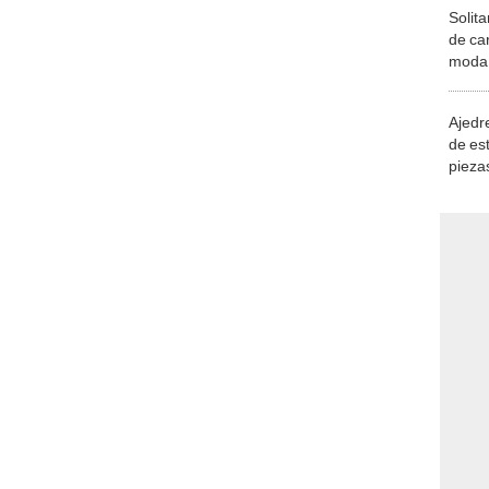
Solita
de ca
moda.
demue
Ajedre
de es
piezas
consi