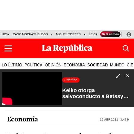
HOY
CASO MOCHASUELDOS
MIGUEL TORRES
LEY PULPÍN
PRECIO DEL
LO ÚLTIMO
POLÍTICA
OPINIÓN
ECONOMÍA
SOCIEDAD
MUNDO
CIE
EN VIVO
Keiko otorga
salvoconducto a Betssy
Chávez y renuevan
Petroperú | Sin Guion con
Rosa María Palacios
Economía
15 Abr 2021 | 3:47 h