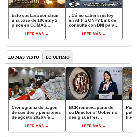
Esto costaría construir
¿Cómo saber si estoy
una casa de 100m2 y 2
en AFP u ONP? Link de
pisos en COMAS,
consulta con DNI para
CARABAYLLO y otros
ver en qué fondo de
LEER MÁS
LEER MÁS
distritos de LIMA
pensiones estás
NORTE
LO MÁS VISTO
LO ÚLTIMO
Cronograma de pagos
BCR renueva parte de
Perú 
de sueldos y pensiones
su Directorio: Gobierno
petit
de agosto 2026 vía
designa a tres
liber
Banco de la Nación:
representantes del
conc
LEER MÁS
LEER MÁS
conoce las fechas de
Ejecutivo
explo
depósito