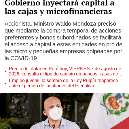
Gobierno inyectará capital a
las cajas y microfinancieras
Accionista. Ministro Waldo Mendoza precisó
que mediante la compra temporal de acciones
preferentes y bonos subordinados se facilitará
el acceso a capital a estas entidades en pro de
las micro y pequeñas empresas golpeadas por
la COVID-19.
Precio del dólar en Perú hoy, VIERNES 7 de agosto de
2026: consulta el tipo de cambio en bancos, casas de
cambio y plataformas digitales
Empleo juvenil: la sombra de la Ley Pulpín reaparece
ante el pedido de facultades del Ejecutivo