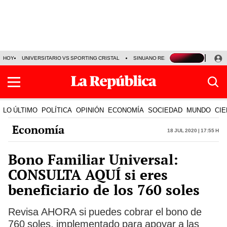
HOY
UNIVERSITARIO VS SPORTING CRISTAL
SINUANO RESULTADOS HOY
CA
LO ÚLTIMO
POLÍTICA
OPINIÓN
ECONOMÍA
SOCIEDAD
MUNDO
CIE
Economía
18 Jul 2020 | 17:55 h
Bono Familiar Universal:
CONSULTA AQUÍ si eres
beneficiario de los 760 soles
Revisa AHORA si puedes cobrar el bono de
760 soles, implementado para apoyar a las