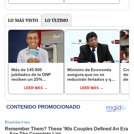
NORTE
LO MÁS VISTO
LO ÚLTIMO
Más de 145 000
Ministro de Economía
Cron
jubilados de la ONP
asegura que no se
de s
reciben un 25%
reducirán feriados y que
de ag
adicional en su pensión
sueldo mínimo se
Banco
LEER MÁS
LEER MÁS
en agosto
aumentará en dos
conoc
etapas
depó