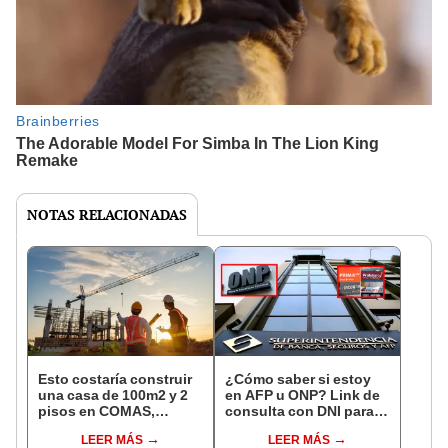
NOTAS RELACIONADAS
Esto costaría construir
¿Cómo saber si estoy
una casa de 100m2 y 2
en AFP u ONP? Link de
pisos en COMAS,
consulta con DNI para
CARABAYLLO y otros
ver en qué fondo de
LEER MÁS
LEER MÁS
distritos de LIMA
pensiones estás