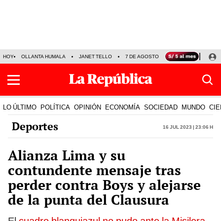
HOY
OLLANTA HUMALA
JANET TELLO
7 DE AGOSTO
TINKA RESULTADOS
LO ÚLTIMO
POLÍTICA
OPINIÓN
ECONOMÍA
SOCIEDAD
MUNDO
CIE
Deportes
16 Jul 2023 | 23:06 h
Alianza Lima y su
contundente mensaje tras
perder contra Boys y alejarse
de la punta del Clausura