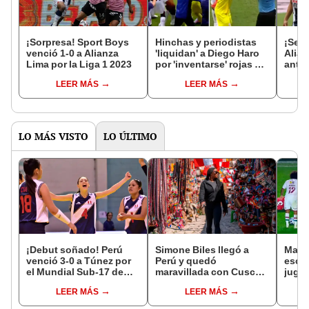
¡Sorpresa! Sport Boys
Hinchas y periodistas
¡Se a
venció 1-0 a Alianza
'liquidan' a Diego Haro
Alian
Lima por la Liga 1 2023
por 'inventarse' rojas en
ante 
el Alianza vs. Boys
Claus
LEER MÁS
LEER MÁS
LO MÁS VISTO
LO ÚLTIMO
¡Debut soñado! Perú
Simone Biles llegó a
Marc
venció 3-0 a Túnez por
Perú y quedó
escal
el Mundial Sub-17 de
maravillada con Cusco:
juga
Vóley 2026
"Estoy encantada con
Juni
LEER MÁS
LEER MÁS
lo hermoso que es este
shock
país"