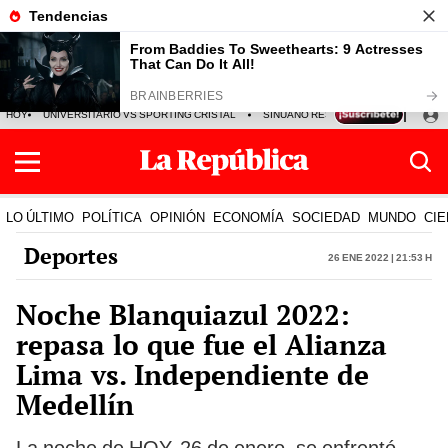
HOY
UNIVERSITARIO VS SPORTING CRISTAL
SINUANO RESULTADOS HOY
CA
LO ÚLTIMO
POLÍTICA
OPINIÓN
ECONOMÍA
SOCIEDAD
MUNDO
CIE
Deportes
26 Ene 2022 | 21:53 h
Noche Blanquiazul 2022:
repasa lo que fue el Alianza
Lima vs. Independiente de
Medellín