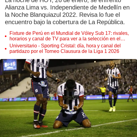
La noche de HOY, 26 de enero, se enfrentó
Alianza Lima vs. Independiente de Medellín en
la Noche Blanquiazul 2022. Revisa lo fue el
encuentro bajo la cobertura de La República.
Fixture de Perú en el Mundial de Vóley Sub 17: rivales,
horarios y canal de TV para ver a la selección en el
torneo
Universitario - Sporting Cristal: día, hora y canal del
partidazo por el Torneo Clausura de la Liga 1 2026