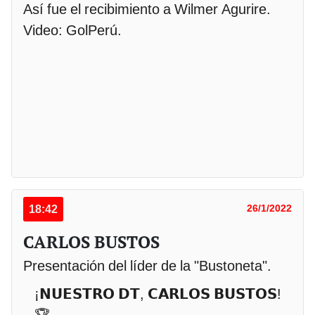
Así fue el recibimiento a Wilmer Agurire.
Video: GolPerú.
18:42
26/1/2022
CARLOS BUSTOS
Presentación del líder de la "Bustoneta".
¡𝗡𝗨𝗘𝗦𝗧𝗥𝗢 𝗗𝗧, 𝗖𝗔𝗥𝗟𝗢𝗦 𝗕𝗨𝗦𝗧𝗢𝗦!
🏆