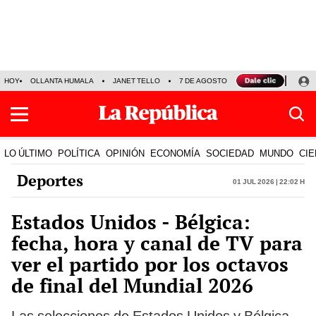
HOY
OLLANTA HUMALA
JANET TELLO
7 DE AGOSTO
TINKA RESULTADOS
LO ÚLTIMO
POLÍTICA
OPINIÓN
ECONOMÍA
SOCIEDAD
MUNDO
CIE
Deportes
01 Jul 2026 | 22:02 h
Estados Unidos - Bélgica:
fecha, hora y canal de TV para
ver el partido por los octavos
de final del Mundial 2026