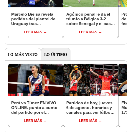
Marcelo Bielsa revela
Agónico penal le da el
Prog
pedidos del plantel de
triunfo a Bélgica 3-2
de fi
Uruguay tras
sobre Senegal y el pase
fecha
eliminación en el
a octavos de final en el
ver p
LEER MÁS
LEER MÁS
Mundial 2026: menos
Mundial 2026
conf
charlas y cambios en
del 
entrenamientos
LO MÁS VISTO
LO ÚLTIMO
Perú vs Túnez EN VIVO
Partidos de hoy, jueves
Fixtu
ONLINE: punto a punto
6 de agosto: horarios y
Mund
del partido por el
canales para ver fútbol
17: r
Mundial Sub-17 de
EN VIVO
canal
LEER MÁS
LEER MÁS
Vóley 2026
selec