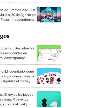
sa de Timoteo 2026: Del
Julio al 30 de Agosto en
Plaza - Independencia
egos
rgrama: ¡Descubre las
ras escondidas en
ro Mastergrama!
rio: El legendario juego
rtas que nunca pasa de
 Organiza el mazo y
stra tu habilidad.
z: El rey de los juegos
trategia. Mueve tus
, anticipa al rival y