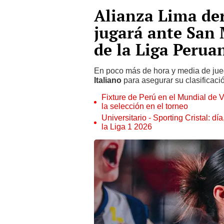
Alianza Lima der
jugará ante San 
de la Liga Perua
En poco más de hora y media de ju
Italiano
para asegurar su clasificaci
Fixture de Perú en el Mundial de V
la selección en el torneo
Universitario - Sporting Cristal: d
la Liga 1 2026