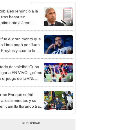
Rubiales renunció a la
tras besar sin
1
ntimiento a Jenni
oso
 fue el gran monto que
za Lima pagó por Juan
2
 Freytes y cuánto le
ría comprarlo?
tado de voleibol Cuba
ulgaria EN VIVO: ¿cómo
3
 el juego de la VNL
masculina?
ermo Enrique sufrió
 a los 5 minutos y se
4
 en camilla llorando tras
entrada en el Alianza
vs Deportivo Garcilaso