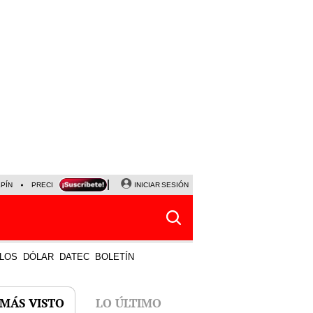
LPÍN
PRECIO DEL DÓLAR
CORTE DE LUZ
INICIAR SESIÓN
VIERNES 7 DE AGOSTO
ALBER
LOS
DÓLAR
DATEC
BOLETÍN
 MÁS VISTO
LO ÚLTIMO