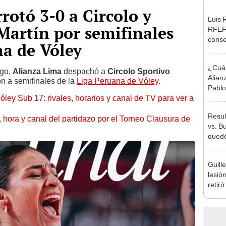
rotó 3-0 a Circolo y
Luis 
Martín por semifinales
RFEF 
conse
na de Vóley
Herm
¿Cuál
ego,
Alianza Lima
despachó a
Circolo Sportivo
Alian
ón a semifinales de la
Liga Peruana de Vóley
.
Pablo
óley Sub 17: rivales, horarios y canal de TV para ver a
costa
Resul
ía, hora y canal del partidazo por el Torneo Clausura de
vs. B
quedó
2024 
Guill
lesión
retiró
dura 
Lima 