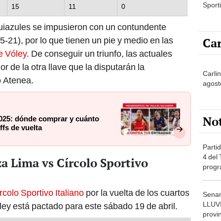
Sporti
15
11
0
quiazules se impusieron con un contundente
Car
-21), por lo que tienen un pie y medio en las
e Vóley
. De conseguir un triunfo, las actuales
 de la otra llave que la disputarán la
Carli
o Atenea.
agost
No
2025: dónde comprar y cuánto
ffs de vuelta
Partid
4 del
a Lima vs Círcolo Sportivo
progr
dónde
colo Sportivo Italiano
por la vuelta de los cuartos
Senam
LLUV
ley está pactado para este sábado 19 de abril.
provi