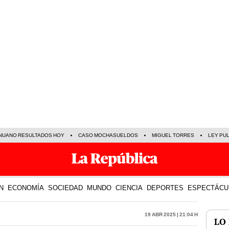
NUANO RESULTADOS HOY
CASO MOCHASUELDOS
MIGUEL TORRES
LEY PU
N
ECONOMÍA
SOCIEDAD
MUNDO
CIENCIA
DEPORTES
ESPECTÁCU
19 Abr 2025 | 21:04 h
LO