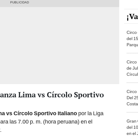
¡Va
Circo 
del 15
Parqu
Migue
Circo
de Jul
Círcul
Circo
anza Lima vs Círcolo Sportivo
Del 2
Costa
a vs Círcolo Sportivo Italiano
por la Liga
ra las 7.00 p. m. (hora peruana) en el
Gran 
del 10
.
en el