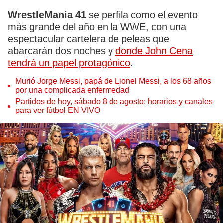
WrestleMania 41
se perfila como el evento
más grande del año en la WWE, con una
espectacular cartelera de peleas que
abarcarán dos noches y
donde John Cena
tendrá un papel protagónico
.
Murió Jorge Messi, papá de Lionel Messi, a los 68 años
por una complicada enfermedad
Partidos de hoy, sábado 8 de agosto: horarios y canales
para ver fútbol EN VIVO