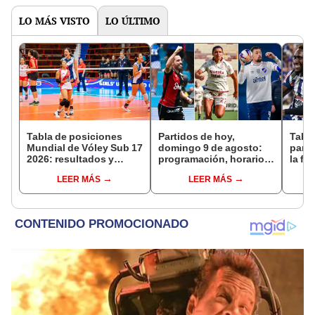
LO MÁS VISTO
LO ÚLTIMO
Tabla de posiciones
Partidos de hoy,
Tabla
Mundial de Vóley Sub 17
domingo 9 de agosto:
parti
2026: resultados y
programación, horarios
la fe
partidos de Perú en fase
y canales para ver fútbol
Claus
LEER MÁS
LEER MÁS
de grupos
EN VIVO
del 