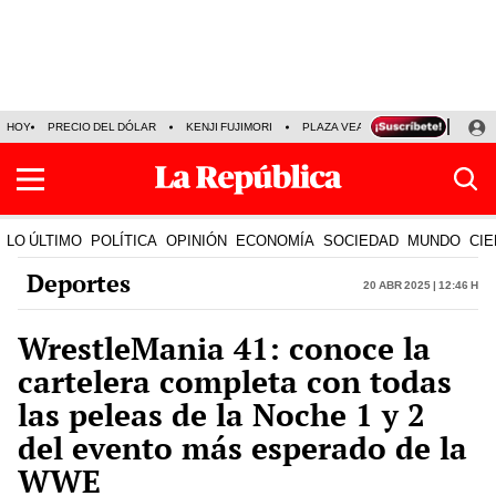
HOY
PRECIO DEL DÓLAR
KENJI FUJIMORI
PLAZA VEA
FERIADOS
KE
LO ÚLTIMO
POLÍTICA
OPINIÓN
ECONOMÍA
SOCIEDAD
MUNDO
CIE
Deportes
20 Abr 2025 | 12:46 h
WrestleMania 41: conoce la
cartelera completa con todas
las peleas de la Noche 1 y 2
del evento más esperado de la
WWE