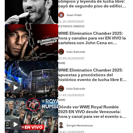
olímpico y leyenda de lucha libre:
cayó de segundo piso de edificio
accidentalmente en Rusia
Juan Vidal
11:19 | 05/03/2025
ESTADOS UNIDOS
WWE Elimination Chamber 2025:
hora y canales para ver EN VIVO la
cartelera con John Cena en
Florida, California y Texas
Iván Salcedo
22:55 | 01/03/2025
WWE
WWE Elimination Chamber 2025:
apuestas y pronósticos del
histórico evento de lucha libre EN
VIVO con John Cena
Iván Salcedo
17:45 | 01/03/2025
WWE
Dónde ver WWE Royal Rumble
2025 EN VIVO desde Venezuela:
hora y canal para ver el evento con
la Batalla Real
Sergio Henostroza
18:41 | 01/02/2025