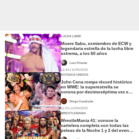
LUCHA LIBRE
Muere Sabu, exmiembro de ECW y
legendaria estrella de la lucha libre
extrema, a los 60 años
Luis Pineda
12:43 | 11/05/2025
ESTADOS UNIDOS
John Cena rompe récord histórico
en WWE: la superestrella se
corona por decimoséptima vez en
Wrestlemania 41
Diego Cuadrado
11:03 | 22/04/2025
WRESTLEMANIA
WrestleMania 41: conoce la
cartelera completa con todas las
peleas de la Noche 1 y 2 del evento
más esperado de la WWE