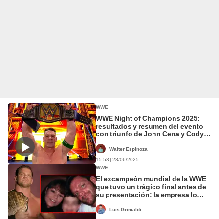
WWE
WWE Night of Champions 2025:
resultados y resumen del evento
con triunfo de John Cena y Cody
Rhodes
Walter Espinoza
15:53 | 28/06/2025
WWE
El excampeón mundial de la WWE
que tuvo un trágico final antes de
su presentación: la empresa lo
censuró de por vida tras la
tragedia
Luis Grimaldi