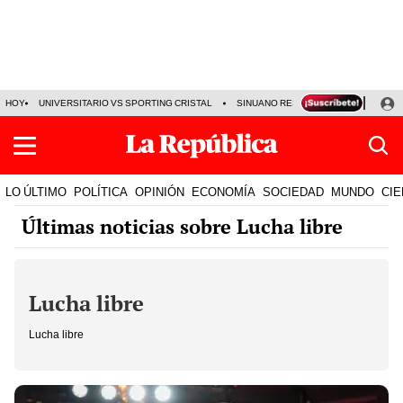
HOY
UNIVERSITARIO VS SPORTING CRISTAL
SINUANO RESULTADOS HOY
CA
LO ÚLTIMO
POLÍTICA
OPINIÓN
ECONOMÍA
SOCIEDAD
MUNDO
CIE
Últimas noticias sobre Lucha libre
Lucha libre
Lucha libre