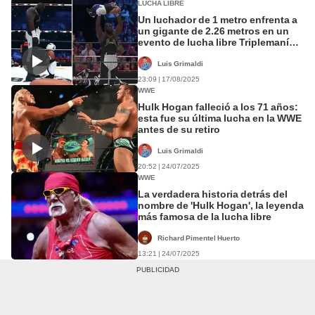
LUCHA LIBRE
Un luchador de 1 metro enfrenta a
un gigante de 2.26 metros en un
evento de lucha libre Triplemanía:
el vídeo superó las 82 millones de
vistas
Luis Grimaldi
23:09 | 17/08/2025
WWE
Hulk Hogan falleció a los 71 años:
esta fue su última lucha en la WWE
antes de su retiro
Luis Grimaldi
20:52 | 24/07/2025
WWE
La verdadera historia detrás del
nombre de 'Hulk Hogan', la leyenda
más famosa de la lucha libre
Richard Pimentel Huerto
13:21 | 24/07/2025