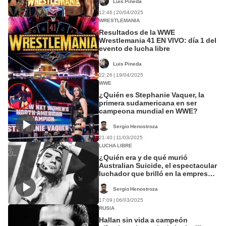
Luis Pineda
12:46 | 20/04/2025
WRESTLEMANIA
Resultados de la WWE
Wrestlemania 41 EN VIVO: día 1 del
evento de lucha libre
Luis Pineda
22:26 | 19/04/2025
WWE
¿Quién es Stephanie Vaquer, la
primera sudamericana en ser
campeona mundial en WWE?
Sergio Henostroza
21:40 | 11/03/2025
LUCHA LIBRE
¿Quién era y de qué murió
Australian Suicide, el espectacular
luchador que brilló en la empresa
mexicana Triple A?
Sergio Henostroza
17:09 | 06/03/2025
RUSIA
Hallan sin vida a campeón