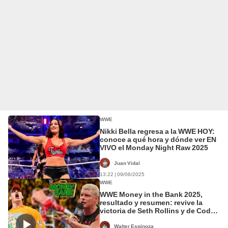
WWE
Nikki Bella regresa a la WWE HOY:
conoce a qué hora y dónde ver EN
VIVO el Monday Night Raw 2025
Juan Vidal
13:22 | 09/06/2025
WWE
WWE Money in the Bank 2025,
resultado y resumen: revive la
victoria de Seth Rollins y de Cody
Rhodes con Jey Uso
Walter Espinoza