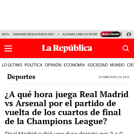
HOY
SINUANO RESULTADOS HOY
ALIANZA LIMA VS SPORT BOYS
JORGE MES
LO ÚLTIMO
POLÍTICA
OPINIÓN
ECONOMÍA
SOCIEDAD
MUNDO
CIE
Deportes
13 Abr 2025 | 11:16 h
¿A qué hora juega Real Madrid
vs Arsenal por el partido de
vuelta de los cuartos de final
de la Champions League?