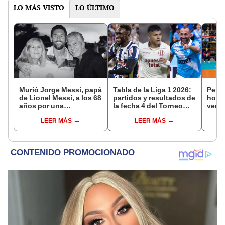
LO MÁS VISTO
LO ÚLTIMO
Murió Jorge Messi, papá
Tabla de la Liga 1 2026:
Perú 
de Lionel Messi, a los 68
partidos y resultados de
hora 
años por una
la fecha 4 del Torneo
ver e
complicada enfermedad
Clausura y posiciones
fecha
LEER MÁS
LEER MÁS
del Acumulado
17 de