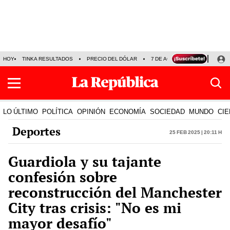
HOY
TINKA RESULTADOS
PRECIO DEL DÓLAR
7 DE AGOSTO
OLLANTA H
LO ÚLTIMO
POLÍTICA
OPINIÓN
ECONOMÍA
SOCIEDAD
MUNDO
CIE
Deportes
25 Feb 2025 | 20:11 h
Guardiola y su tajante
confesión sobre
reconstrucción del Manchester
City tras crisis: "No es mi
mayor desafío"