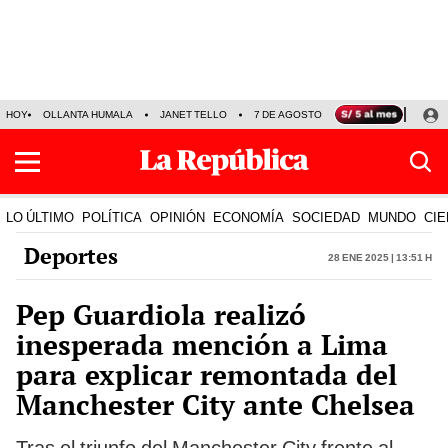
HOY
OLLANTA HUMALA
JANET TELLO
7 DE AGOSTO
TINKA RESULTADOS
LO ÚLTIMO
POLÍTICA
OPINIÓN
ECONOMÍA
SOCIEDAD
MUNDO
CIE
Deportes
28 Ene 2025 | 13:51 h
Pep Guardiola realizó
inesperada mención a Lima
para explicar remontada del
Manchester City ante Chelsea