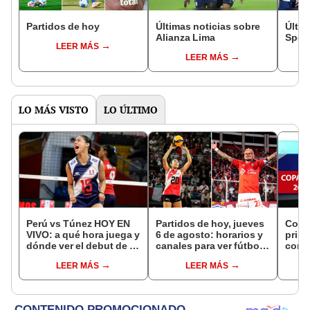
Partidos de hoy
Últimas noticias sobre
Últim
Alianza Lima
Sport
LEER MÁS
LEER MÁS
LO MÁS VISTO
LO ÚLTIMO
Perú vs Túnez HOY EN
Partidos de hoy, jueves
Copa 
VIVO: a qué hora juega y
6 de agosto: horarios y
prim
dónde ver el debut de la
canales para ver fútbol
conf
selección en el Mundial
EN VIVO
parti
LEER MÁS
LEER MÁS
Sub 17 de Vóley 2026