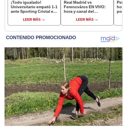
¡Todo igualado!
Real Madrid vs
Perú 
Universitario empató 1-1
Ferencváros EN VIVO:
hora 
ante Sporting Cristal en
hora y canal del
por e
el estadio Monumental
amistoso internacional
Vóle
LEER MÁS
LEER MÁS
por el Torneo Clausura
de pretemporada
de la Liga 1 2026