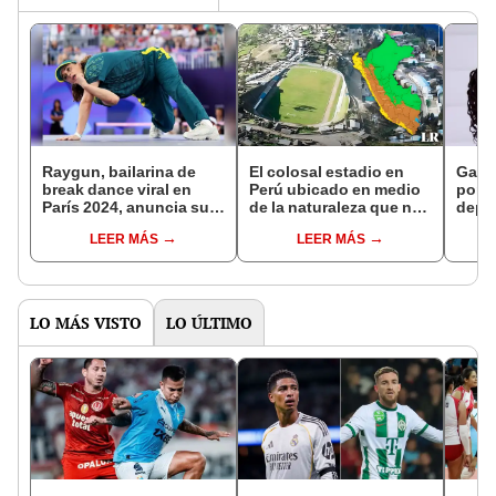
Raygun, bailarina de
El colosal estadio en
Gato
break dance viral en
Perú ubicado en medio
porta
París 2024, anuncia su
de la naturaleza que no
depor
retiro de las pistas, ¿por
se usa: generó pérdidas
Perú
LEER MÁS
LEER MÁS
qué razón?
por medio millón de
distr
soles
Lati
LO MÁS VISTO
LO ÚLTIMO