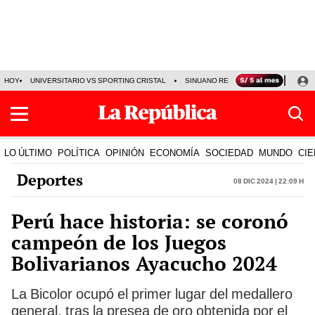
HOY
UNIVERSITARIO VS SPORTING CRISTAL
SINUANO RESULTADOS HOY
CA
LO ÚLTIMO
POLÍTICA
OPINIÓN
ECONOMÍA
SOCIEDAD
MUNDO
CIE
Deportes
08 Dic 2024 | 22:09 h
Perú hace historia: se coronó
campeón de los Juegos
Bolivarianos Ayacucho 2024
La Bicolor ocupó el primer lugar del medallero
general, tras la presea de oro obtenida por el