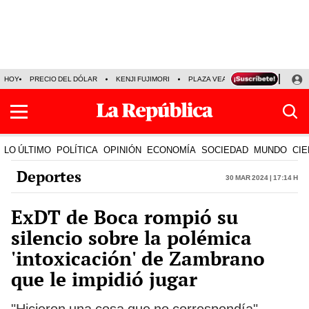
HOY
PRECIO DEL DÓLAR
KENJI FUJIMORI
PLAZA VEA
FERIADOS
KE
LO ÚLTIMO
POLÍTICA
OPINIÓN
ECONOMÍA
SOCIEDAD
MUNDO
CIE
Deportes
30 Mar 2024 | 17:14 h
ExDT de Boca rompió su
silencio sobre la polémica
'intoxicación' de Zambrano
que le impidió jugar