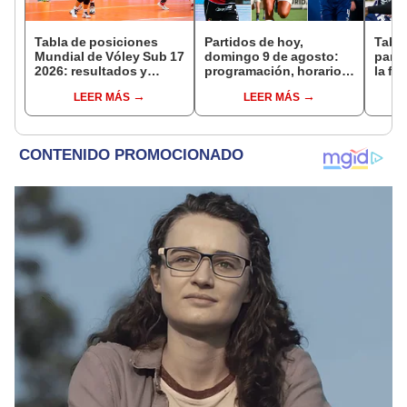
Tabla de posiciones
Partidos de hoy,
Tabla
Mundial de Vóley Sub 17
domingo 9 de agosto:
parti
2026: resultados y
programación, horarios
la fe
partidos de Perú en fase
y canales para ver fútbol
Claus
LEER MÁS
LEER MÁS
de grupos
EN VIVO
del 