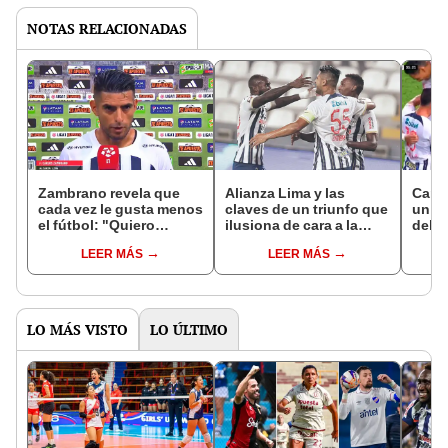
NOTAS RELACIONADAS
Zambrano revela que
Alianza Lima y las
Carl
cada vez le gusta menos
claves de un triunfo que
un go
el fútbol: "Quiero
ilusiona de cara a la
del á
retirarme lo más pronto
Copa Libertadores
doble
LEER MÁS
LEER MÁS
posible"
Lima
LO MÁS VISTO
LO ÚLTIMO