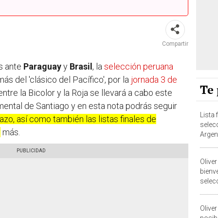
Compartir
s ante
Paraguay
y
Brasil
, la
selección peruana
ás del 'clásico del Pacífico', por la
jornada 3 de
Te 
entre la Bicolor y la Roja se llevará a cabo este
ental de Santiago y en esta nota podrás seguir
Lista
azo, así como también las listas finales de
selec
y
más.
Argen
2026
Oliver
bienv
selecc
friend
Oliver
posib