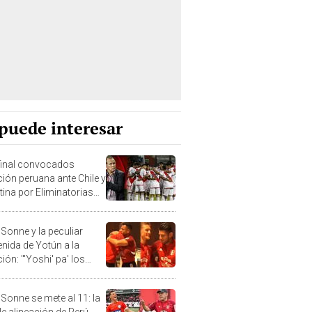
puede interesar
 final convocados
ción peruana ante Chile y
tina por Eliminatorias
 Sonne y la peculiar
enida de Yotún a la
ión: "'Yoshi' pa' los
s"
 Sonne se mete al 11: la
le alineación de Perú