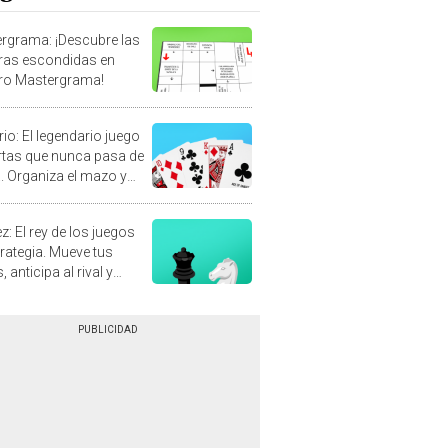
rgrama: ¡Descubre las
ras escondidas en
ro Mastergrama!
rio: El legendario juego
rtas que nunca pasa de
 Organiza el mazo y
stra tu habilidad.
z: El rey de los juegos
trategia. Mueve tus
, anticipa al rival y
gue el jaque mate.