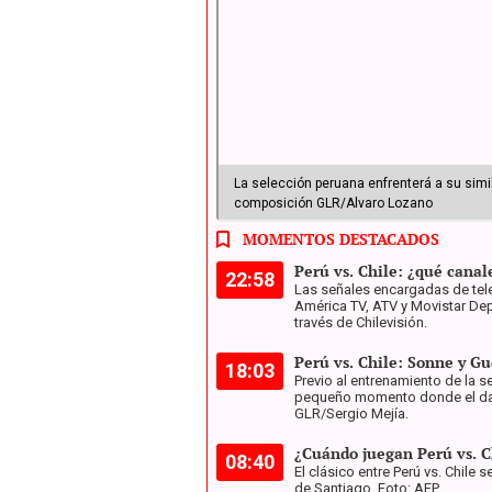
La selección peruana enfrenterá a su simila
composición GLR/Alvaro Lozano
MOMENTOS DESTACADOS
Perú vs. Chile: ¿qué canal
22:58
Las señales encargadas de televi
América TV, ATV y Movistar Depo
través de Chilevisión.
Perú vs. Chile: Sonne y Gu
18:03
Previo al entrenamiento de la 
pequeño momento donde el dané
GLR/Sergio Mejía.
¿Cuándo juegan Perú vs. C
08:40
El clásico entre Perú vs. Chile
de Santiago. Foto: AFP.