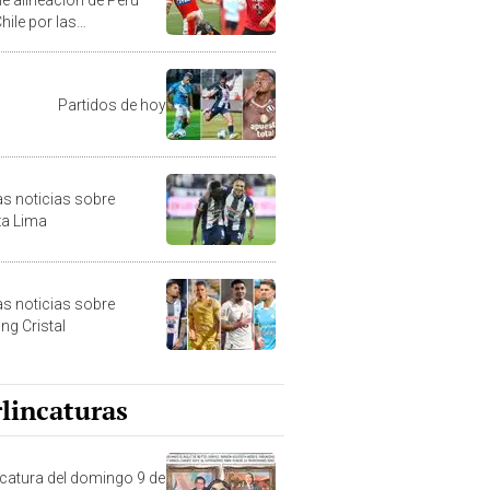
hile por las
natorias
Partidos de hoy
as noticias sobre
za Lima
as noticias sobre
ng Cristal
lincaturas
ncatura del domingo 9 de