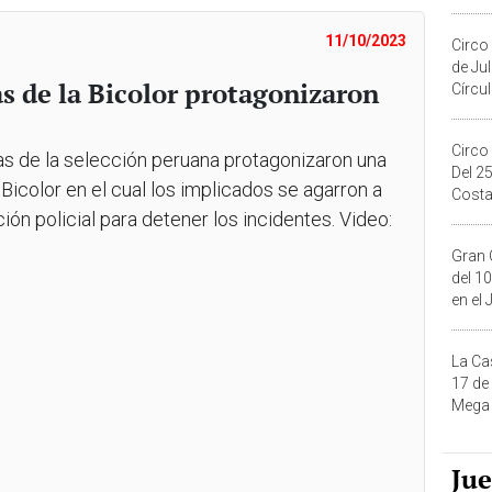
Migue
11/10/2023
Circo
de Ju
as de la Bicolor protagonizaron
Círcul
Circo
s de la selección peruana protagonizaron una
Del 2
Bicolor en el cual los implicados se agarron a
Costa
ión policial para detener los incidentes. Video:
Gran 
del 10
en el
La Ca
17 de
Mega 
Ju