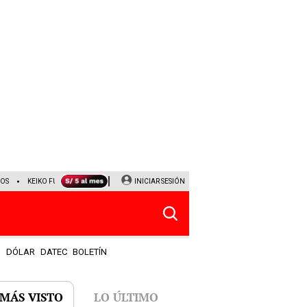
DOS
KEIKO FUJIMORI
NALDY SALDAÑA
INICIAR SESIÓN
JAVIER MILEI
PARTIDOS DE HOY
S
DÓLAR
DATEC
BOLETÍN
 MÁS VISTO
LO ÚLTIMO