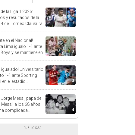
 de la Liga 1 2026:
dos y resultados de la
1
 4 del Torneo Clausura y
iones del Acumulado
te en el Nacional!
za Lima igualó 1-1 ante
2
 Boys y se mantiene en
imer lugar del Torneo
ura 2026
 igualado! Universitario
ó 1-1 ante Sporting
3
l en el estadio
ental por el Torneo
ura de la Liga 1 2026
 Jorge Messi, papá de
l Messi, a los 68 años
4
na complicada
rmedad