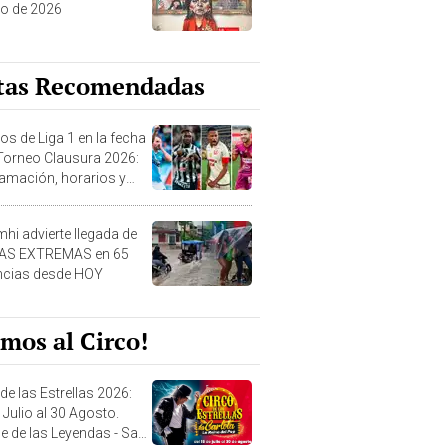
o de 2026
tas Recomendadas
os de Liga 1 en la fecha
 Torneo Clausura 2026:
amación, horarios y
 ver
hi advierte llegada de
IAS EXTREMAS en 65
ncias desde HOY
mos al Circo!
de las Estrellas 2026:
 Julio al 30 Agosto.
e de las Leyendas - San