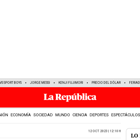
VS SPORT BOYS
JORGE MESSI
KENJI FUJIMORI
PRECIO DEL DÓLAR
FERIA
NIÓN
ECONOMÍA
SOCIEDAD
MUNDO
CIENCIA
DEPORTES
ESPECTÁCULO
12 Oct 2023 | 12:10 h
LO