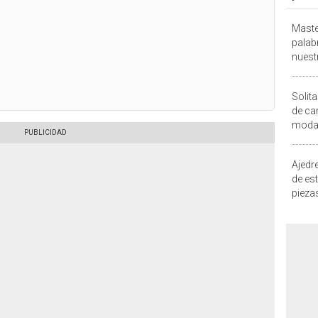
Maste
palab
nuest
Solita
de ca
moda.
demue
Ajedre
de es
piezas
consi