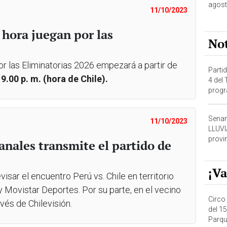
agost
11/10/2023
é hora juegan por las
No
por las Eliminatorias 2026 empezará a partir de
Partid
 9.00 p. m. (hora de Chile).
4 del
progr
dónde
Senam
11/10/2023
LLUV
provi
canales transmite el partido de
¡Va
isar el encuentro Perú vs. Chile en territorio
 Movistar Deportes. Por su parte, en el vecino
Circo 
avés de Chilevisión.
del 15
Parqu