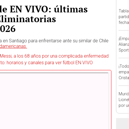
le EN VIVO: últimas
Tabla
Eliminatorias
parti
fecha
2026
posic
¡Empa
 en Santiago para enfrentarse ante su similar de Chile
Alian
Sudamericanas.
Sport
 Messi, a los 68 años por una complicada enfermedad
el pr
Claus
o: horarios y canales para ver fútbol EN VIVO
¡Todo
empat
Crista
Monum
Claus
Murió
Lione
por u
enfe