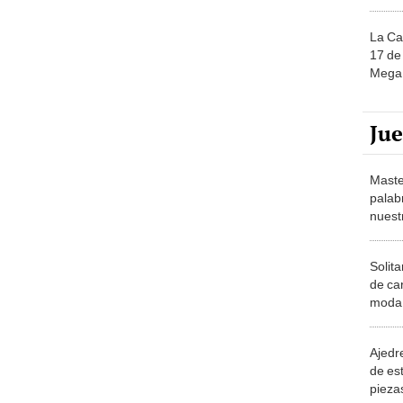
La Ca
17 de 
Mega 
Ju
Maste
palab
nuest
Solita
de ca
moda.
demue
Ajedre
de es
piezas