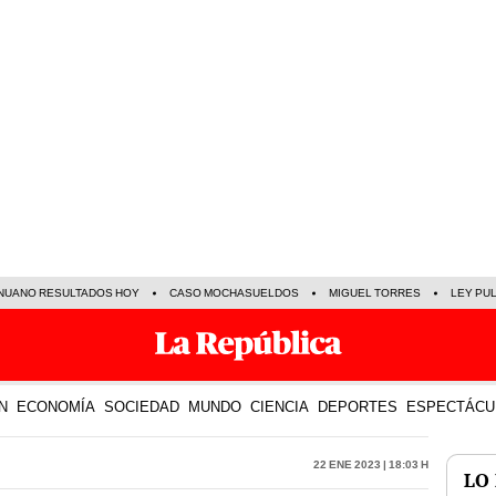
NUANO RESULTADOS HOY
CASO MOCHASUELDOS
MIGUEL TORRES
LEY PU
N
ECONOMÍA
SOCIEDAD
MUNDO
CIENCIA
DEPORTES
ESPECTÁCU
22 Ene 2023 | 18:03 h
LO