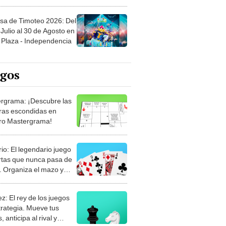
sa de Timoteo 2026: Del
Julio al 30 de Agosto en
Plaza - Independencia
egos
rgrama: ¡Descubre las
ras escondidas en
ro Mastergrama!
rio: El legendario juego
rtas que nunca pasa de
 Organiza el mazo y
stra tu habilidad.
z: El rey de los juegos
trategia. Mueve tus
, anticipa al rival y