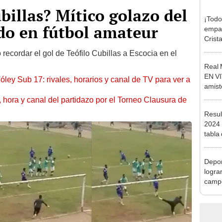
billas? Mítico golazo del
¡Todo
ado en fútbol amateur
empat
Crista
Monum
o recordar el gol de Teófilo Cubillas a Escocia en el
Claus
Real 
EN VI
óley Sub 17: rivales, horarios y canal de TV para ver a
amist
pret
ía, hora y canal del partidazo por el Torneo Clausura de
Resul
2024 
tabla
HOY, 
Depor
logra
camp