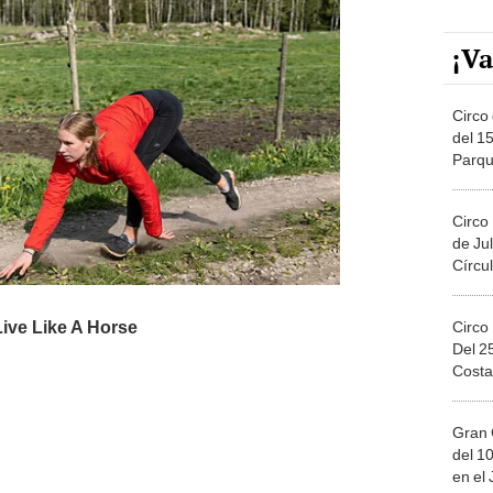
¡Va
Circo 
del 15
Parqu
Migue
Circo
de Jul
Círcul
Circo
Del 2
Costa
Gran 
del 10
en el