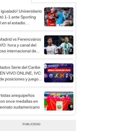
 igualado! Universitario
ó 1-1 ante Sporting
1
l en el estadio
ental por el Torneo
ura de la Liga 1 2026
Madrid vs Ferencváros
VO: hora y canal del
2
oso internacional de
emporada
tados Serie del Caribe
EN VIVO ONLINE, IVC:
3
 de posiciones y juegos
6 de febrero
tistas arequipeños
ron once medallas en
4
eonato sudamericano