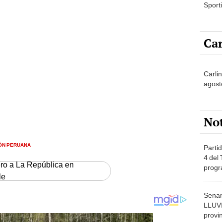
Sporti
Car
Carli
agost
No
ÓN PERUANA
Partid
4 del
ero a La República en
progr
le
dónde
Senam
LLUV
provi