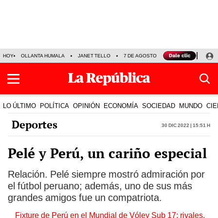
HOY
OLLANTA HUMALA
JANET TELLO
7 DE AGOSTO
TINKA RESULTADOS
LO ÚLTIMO
POLÍTICA
OPINIÓN
ECONOMÍA
SOCIEDAD
MUNDO
CIE
Deportes
30 Dic 2022 | 15:51 h
Pelé y Perú, un cariño especial
Relación. Pelé siempre mostró admiración por
el fútbol peruano; además, uno de sus más
grandes amigos fue un compatriota.
Fixture de Perú en el Mundial de Vóley Sub 17: rivales,