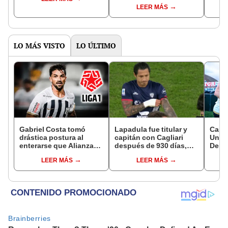
LEER MÁS
LO MÁS VISTO
LO ÚLTIMO
Gabriel Costa tomó
Lapadula fue titular y
Cana
drástica postura al
capitán con Cagliari
Unive
enterarse que Alianza
después de 930 días,
Depor
Lima lo prestaría para el
pero solo jugó 30
la pe
LEER MÁS
LEER MÁS
Clausura
minutos
Torn