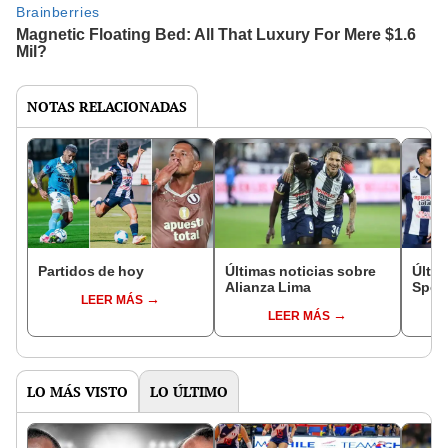
NOTAS RELACIONADAS
Partidos de hoy
Últimas noticias sobre
Últim
Alianza Lima
Sport
LEER MÁS
LEER MÁS
LO MÁS VISTO
LO ÚLTIMO