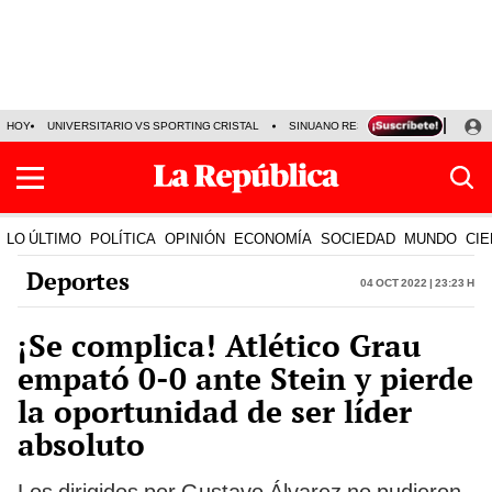
HOY
UNIVERSITARIO VS SPORTING CRISTAL
SINUANO RESULTADOS HOY
CA
LO ÚLTIMO
POLÍTICA
OPINIÓN
ECONOMÍA
SOCIEDAD
MUNDO
CIE
Deportes
04 Oct 2022 | 23:23 h
¡Se complica! Atlético Grau
empató 0-0 ante Stein y pierde
la oportunidad de ser líder
absoluto