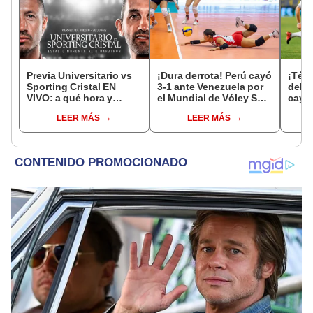
Previa Universitario vs
¡Dura derrota! Perú cayó
¡Téve
Sporting Cristal EN
3-1 ante Venezuela por
debut
VIVO: a qué hora y
el Mundial de Vóley Sub
cayó 
dónde ver el partido de
17
La Pl
LEER MÁS
LEER MÁS
hoy por el Torneo
arge
Clausura de la Liga 1
2026