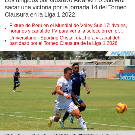
Los dirigidos por Gustavo Álvarez no pudieron
sacar una victoria por la jornada 14 del Torneo
Clausura en la Liga 1 2022.
Fixture de Perú en el Mundial de Vóley Sub 17: rivales,
horarios y canal de TV para ver a la selección en el
torneo
Universitario - Sporting Cristal: día, hora y canal del
partidazo por el Torneo Clausura de la Liga 1 2026