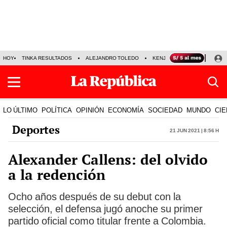
HOY
TINKA RESULTADOS
ALEJANDRO TOLEDO
KENJI FUJIMORI
PRECIO
LO ÚLTIMO
POLÍTICA
OPINIÓN
ECONOMÍA
SOCIEDAD
MUNDO
CIE
Deportes
21 Jun 2021 | 8:56 h
Alexander Callens: del olvido
a la redención
Ocho años después de su debut con la
selección, el defensa jugó anoche su primer
partido oficial como titular frente a Colombia.