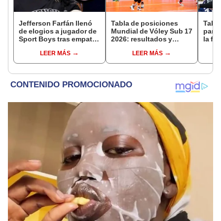
Jefferson Farfán llenó
Tabla de posiciones
Tabla
de elogios a jugador de
Mundial de Vóley Sub 17
parti
Sport Boys tras empate
2026: resultados y
la fe
ante Alianza Lima:
partidos de Perú en fase
Claus
LEER MÁS
LEER MÁS
"Ojalá puedas volver
de grupos
del 
pronto a tu casa"