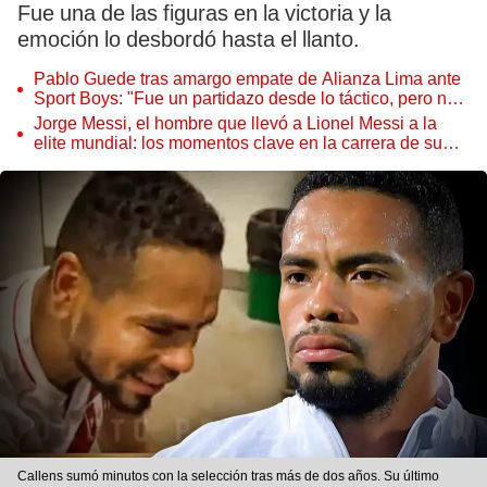
Fue una de las figuras en la victoria y la
emoción lo desbordó hasta el llanto.
Pablo Guede tras amargo empate de Alianza Lima ante
Sport Boys: "Fue un partidazo desde lo táctico, pero no
jugamos bien"
Jorge Messi, el hombre que llevó a Lionel Messi a la
elite mundial: los momentos clave en la carrera de su
hijo
Callens sumó minutos con la selección tras más de dos años. Su último