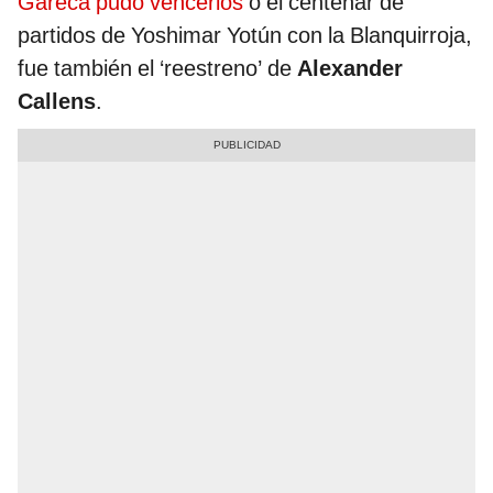
Gareca pudo vencerlos
o el centenar de
partidos de Yoshimar Yotún con la Blanquirroja,
fue también el ‘reestreno’ de
Alexander
Callens
.