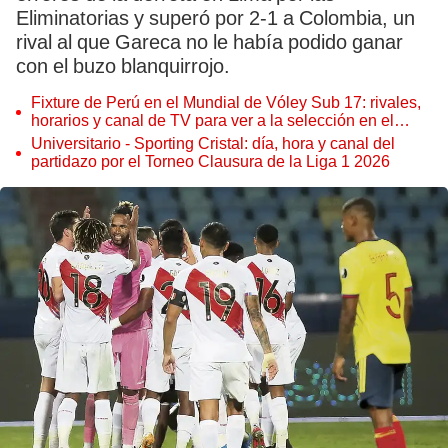
Eliminatorias y superó por 2-1 a Colombia, un
rival al que Gareca no le había podido ganar
con el buzo blanquirrojo.
Fixture de Perú en el Mundial de Vóley Sub 17: rivales,
horarios y canal de TV para ver a la selección en el
torneo
Universitario - Sporting Cristal: día, hora y canal del
partidazo por el Torneo Clausura de la Liga 1 2026