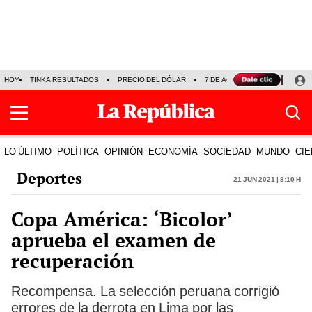
HOY
TINKA RESULTADOS
PRECIO DEL DÓLAR
7 DE AGOSTO
OLLANTA H
LO ÚLTIMO
POLÍTICA
OPINIÓN
ECONOMÍA
SOCIEDAD
MUNDO
CIE
Deportes
21 Jun 2021 | 8:10 h
Copa América: ‘Bicolor’
aprueba el examen de
recuperación
Recompensa. La selección peruana corrigió
errores de la derrota en Lima por las