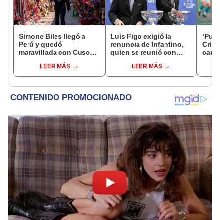
Simone Biles llegó a
Luis Figo exigió la
‘Puma
Perú y quedó
renuncia de Infantino,
Crist
maravillada con Cusco:
quien se reunió con
camp
"Estoy encantada con
funcionarios de la FIFA
elimi
LEER MÁS
LEER MÁS
lo hermoso que es este
en Marruecos
Libe
país"