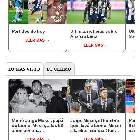
Partidos de hoy
Últimas noticias sobre
Últim
Alianza Lima
Sport
LEER MÁS
LEER MÁS
LO MÁS VISTO
LO ÚLTIMO
Murió Jorge Messi, papá
Jorge Messi, el hombre
Parti
de Lionel Messi, a los 68
que llevó a Lionel Messi
8 de 
años por una
a la elite mundial: los
canal
complicada enfermedad
momentos clave en la
EN V
LEER MÁS
LEER MÁS