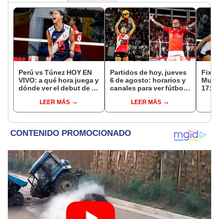
Perú vs Túnez HOY EN
Partidos de hoy, jueves
Fixtu
VIVO: a qué hora juega y
6 de agosto: horarios y
Mund
dónde ver el debut de la
canales para ver fútbol
17: r
selección en el Mundial
EN VIVO
canal
LEER MÁS
LEER MÁS
Sub 17 de Vóley 2026
selec