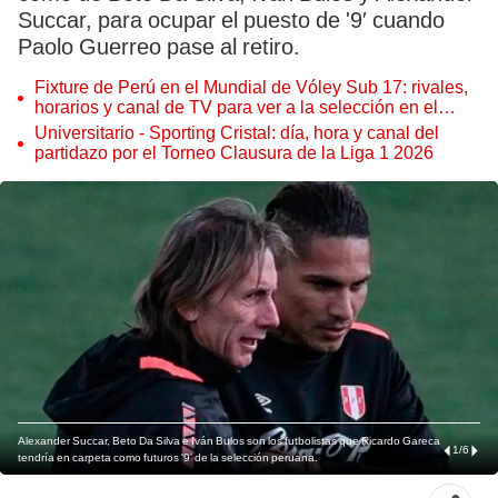
Succar, para ocupar el puesto de '9′ cuando
Paolo Guerreo pase al retiro.
Fixture de Perú en el Mundial de Vóley Sub 17: rivales,
horarios y canal de TV para ver a la selección en el
torneo
Universitario - Sporting Cristal: día, hora y canal del
partidazo por el Torneo Clausura de la Liga 1 2026
Alexander Succar, Beto Da Silva e Iván Bulos son los futbolistas que Ricardo Gareca
1
/
6
tendría en carpeta como futuros '9' de la selección peruana.