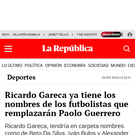
HOY
OLLANTA HUMALA
JANET TELLO
7 DE AGOSTO
TINKA RESULTADOS
LO ÚLTIMO
POLÍTICA
OPINIÓN
ECONOMÍA
SOCIEDAD
MUNDO
CIE
Deportes
26 Dic 2019 | 9:43 h
Ricardo Gareca ya tiene los
nombres de los futbolistas que
remplazarán Paolo Guerrero
Ricardo Gareca, tendría en carpeta nombres
como de Beto Da Silva, Iván Bulos y Alexander