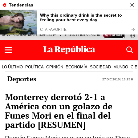
HOY
SINUANO RESULTADOS HOY
ALIANZA LIMA VS SPORT BOYS
JORGE MES
LO ÚLTIMO
POLÍTICA
OPINIÓN
ECONOMÍA
SOCIEDAD
MUNDO
CIE
Deportes
27 Dic 2019 | 13:25 h
Monterrey derrotó 2-1 a
América con un golazo de
Funes Mori en el final del
partido [RESUMEN]