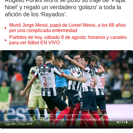
Rogelio Funes Moris se puso su traje de ‘Papa
Noel’ y regaló un verdadero ‘golazo’ a toda la
afición de los ‘Rayados’.
Murió Jorge Messi, papá de Lionel Messi, a los 68 años
por una complicada enfermedad
Partidos de hoy, sábado 8 de agosto: horarios y canales
para ver fútbol EN VIVO
Monterrey venció 2-1 al América en la final de ida del Torneo Apertura 2019 de la
1
/
11
Liga MX. | Foto: AFP