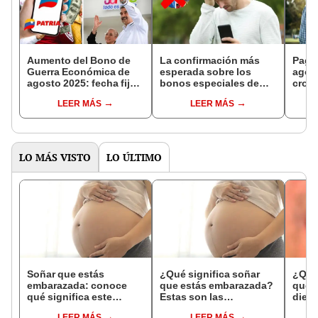
Aumento del Bono de
La confirmación más
Pago
Guerra Económica de
esperada sobre los
agos
agosto 2025: fecha fija,
bonos especiales de
cron
nuevo monto y cómo
agosto 2025: Nicolás
pens
LEER MÁS
LEER MÁS
cobrar en pocos pasos
Maduro cambia el pago
cobra
vía Sistema Patria
entregado por el
adult
Sistema Patria
Patri
LO MÁS VISTO
LO ÚLTIMO
Soñar que estás
¿Qué significa soñar
¿Qué 
embarazada: conoce
que estás embarazada?
que s
qué significa este
Estas son las
dient
interesante sueño
interpretaciones más
pres
LEER MÁS
LEER MÁS