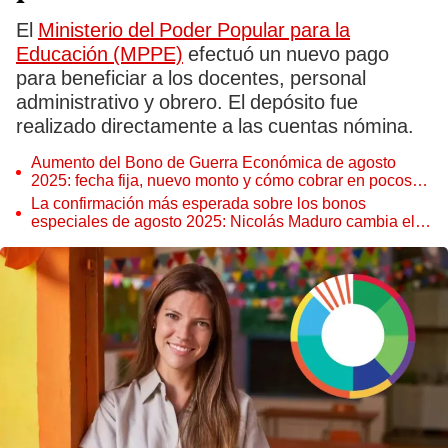
El
Ministerio del Poder Popular para la
Educación (MPPE)
efectuó un nuevo pago
para beneficiar a los docentes, personal
administrativo y obrero. El depósito fue
realizado directamente a las cuentas nómina.
Aumento del Bono de Guerra Económica de agosto
2025: fecha fija, nuevo monto y cómo cobrar en pocos
pasos vía Sistema Patria
La confirmación más esperada sobre los bonos
especiales de agosto 2025: Nicolás Maduro cambia el
pago entregado por el Sistema Patria