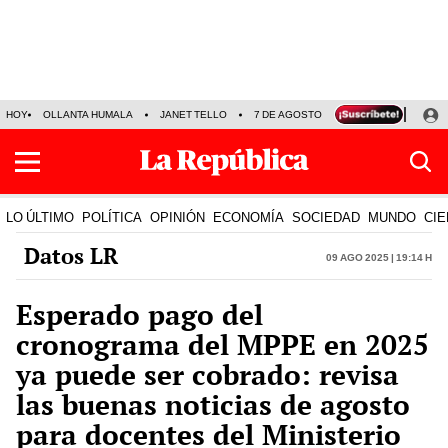
HOY
OLLANTA HUMALA
JANET TELLO
7 DE AGOSTO
TINKA RESULTADOS
LO ÚLTIMO
POLÍTICA
OPINIÓN
ECONOMÍA
SOCIEDAD
MUNDO
CIE
Datos LR
09 Ago 2025 | 19:14 h
Esperado pago del
cronograma del MPPE en 2025
ya puede ser cobrado: revisa
las buenas noticias de agosto
para docentes del Ministerio