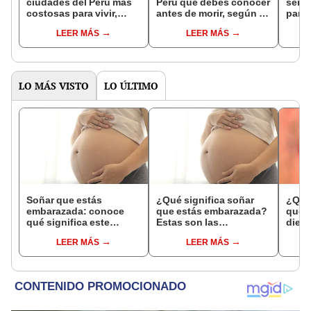
ciudades del Perú más
Perú que debes conocer
servi
costosas para vivir,
antes de morir, según la
para 
según la IA?
IA: ninguno está en
datos
LEER MÁS
LEER MÁS
Lima
emis
LO MÁS VISTO
LO ÚLTIMO
Soñar que estás
¿Qué significa soñar
¿Qué 
embarazada: conoce
que estás embarazada?
que s
qué significa este
Estas son las
dient
interesante sueño
interpretaciones más
pres
LEER MÁS
LEER MÁS
comunes