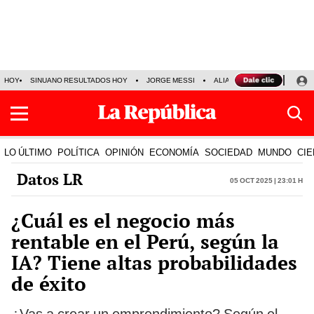
HOY
SINUANO RESULTADOS HOY
JORGE MESSI
ALIANZA LIMA VS SPORT BO
LO ÚLTIMO
POLÍTICA
OPINIÓN
ECONOMÍA
SOCIEDAD
MUNDO
CIE
Datos LR
05 Oct 2025 | 23:01 h
¿Cuál es el negocio más
rentable en el Perú, según la
IA? Tiene altas probabilidades
de éxito