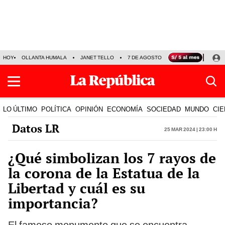
HOY
OLLANTA HUMALA
JANET TELLO
7 DE AGOSTO
TINKA RESULTADOS
LO ÚLTIMO
POLÍTICA
OPINIÓN
ECONOMÍA
SOCIEDAD
MUNDO
CIE
Datos LR
25 Mar 2024 | 23:00 h
¿Qué simbolizan los 7 rayos de
la corona de la Estatua de la
Libertad y cuál es su
importancia?