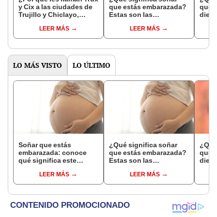
y Cix a las ciudades de
que estás embarazada?
que s
Trujillo y Chiclayo,
Estas son las
dien
respectivamente?
interpretaciones más
Inter
LEER MÁS
LEER MÁS
comunes
psico
expl
LO MÁS VISTO
LO ÚLTIMO
Soñar que estás
¿Qué significa soñar
¿Qué 
embarazada: conoce
que estás embarazada?
que s
qué significa este
Estas son las
dient
interesante sueño
interpretaciones más
pres
LEER MÁS
LEER MÁS
comunes