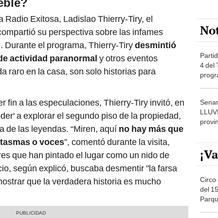
eble?
 Radio Exitosa, Ladislao Thierry-Tiry, el
No
 compartió su perspectiva sobre las infames
. Durante el programa, Thierry-Tiry
desmintió
Partid
 de actividad paranormal
y otros eventos
4 del
 raro en la casa, son solo historias para
progr
dónde
fin a las especulaciones, Thierry-Tiry invitó, en
Senam
LLUV
der' a explorar el segundo piso de la propiedad,
provi
a de las leyendas. “Miren, aquí
no hay más que
ntasmas o voces
”, comentó durante la visita,
¡Va
res que han pintado el lugar como un nido de
cio, según explicó, buscaba desmentir "la farsa
Circo 
 mostrar que la verdadera historia es mucho
del 15
Parqu
Migue