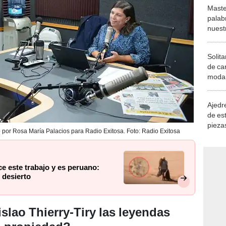
Maste
palab
nuest
Solita
de ca
moda.
demue
Ajedre
de es
piezas
do por Rosa María Palacios para Radio Exitosa. Foto: Radio Exitosa
consi
e este trabajo y es peruano:
 desierto
lao Thierry-Tiry las leyendas