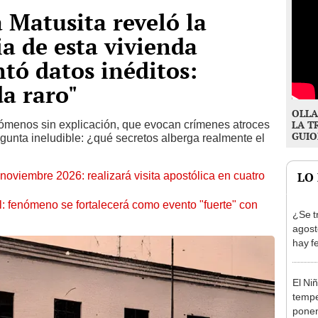
 Matusita reveló la
ia de esta vivienda
ntó datos inéditos:
a raro"
OLLA
enómenos sin explicación, que evocan crímenes atroces
LA T
GUIO
gunta ineludible: ¿qué secretos alberga realmente el
oviembre 2026: realizará visita apostólica en cuatro
LO
: fenómeno se fortalecerá como evento "fuerte" con
¿Se t
agost
hay fe
desca
El Ni
tempe
ponen