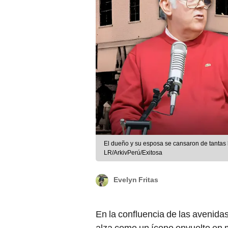
El dueño y su esposa se cansaron de tantas 
LR/ArkivPerú/Exitosa
Evelyn Fritas
En la confluencia de las avenida
alza como un ícono envuelto en m