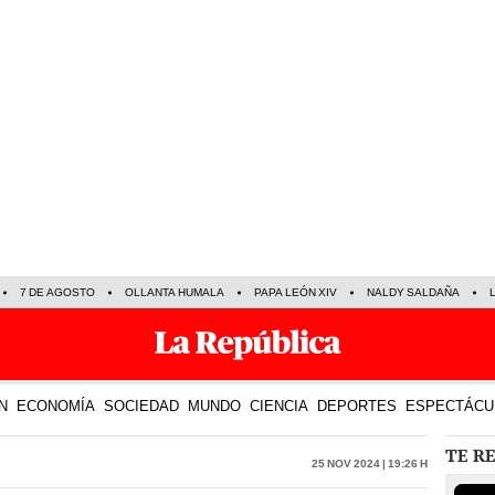
7 DE AGOSTO
OLLANTA HUMALA
PAPA LEÓN XIV
NALDY SALDAÑA
N
ECONOMÍA
SOCIEDAD
MUNDO
CIENCIA
DEPORTES
ESPECTÁCU
TE R
25 Nov 2024 | 19:26 h