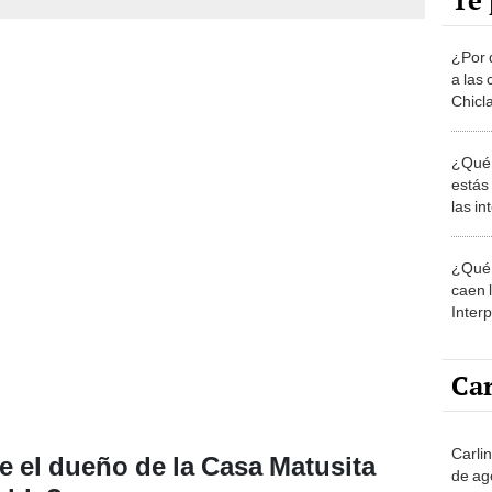
Te 
¿Por 
a las 
Chicl
¿Qué 
estás
las i
comu
¿Qué 
caen 
Inter
y pos
Car
Carli
 el dueño de la Casa Matusita
de ag