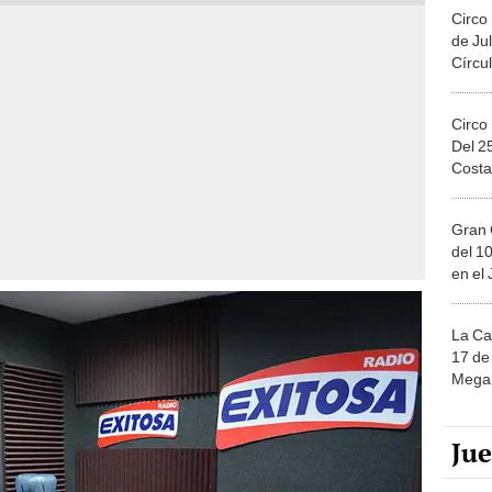
Circo
de Jul
Círcul
Circo
Del 2
Costa
Gran 
del 10
en el
La Ca
17 de 
Mega 
Ju