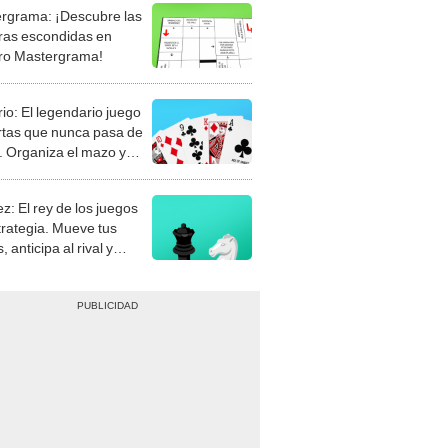
rgrama: ¡Descubre las
ras escondidas en
ro Mastergrama!
rio: El legendario juego
rtas que nunca pasa de
 Organiza el mazo y
stra tu habilidad.
z: El rey de los juegos
trategia. Mueve tus
, anticipa al rival y
gue el jaque mate.