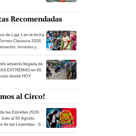
tas Recomendadas
os de Liga 1 en la fecha
 Torneo Clausura 2026:
amación, horarios y
 ver
hi advierte llegada de
IAS EXTREMAS en 65
ncias desde HOY
mos al Circo!
de las Estrellas 2026:
 Julio al 30 Agosto.
e de las Leyendas - San
l