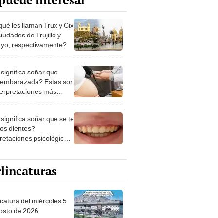
puede interesar
qué les llaman Trux y Cix
ciudades de Trujillo y
ayo, respectivamente?
significa soñar que
 embarazada? Estas son
nterpretaciones más
nes
significa soñar que se te
los dientes?
pretaciones psicológicas
ibles explicaciones
lincaturas
ncatura del miércoles 5
osto de 2026