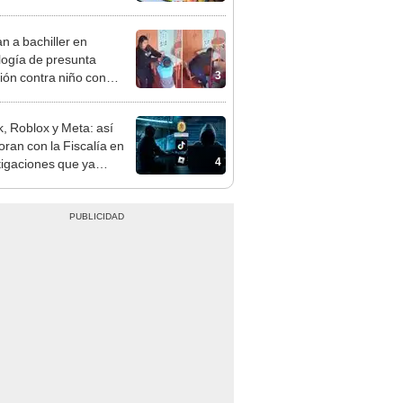
cción de mango y palta
n a bachiller en
logía de presunta
3
ión contra niño con
mo en Surco: cámaras
n el hecho
k, Roblox y Meta: así
oran con la Fiscalía en
4
tigaciones que ya
on 785 condenas en