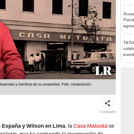
produ
Acusa
Psico
agres
autis
capta
TikTo
colab
inves
dejar
Perú
leyendas y mentiras de su propiedad. Foto: composición
Compartir
s
España y Wilson en Lima
, la
Casa Matusita
se
isterio, que ha capturado la imaginación de