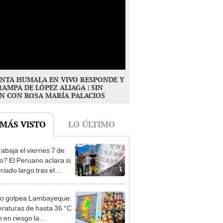
NTA HUMALA EN VIVO RESPONDE Y
RAMPA DE LÓPEZ ALIAGA | SIN
N CON ROSA MARÍA PALACIOS
 MÁS VISTO
LO ÚLTIMO
rabaja el viernes 7 de
o? El Peruano aclara si
1
riado largo tras el
nso del 6 de agosto
ño golpea Lambayeque:
raturas de hasta 36 °C
2
 en riesgo la