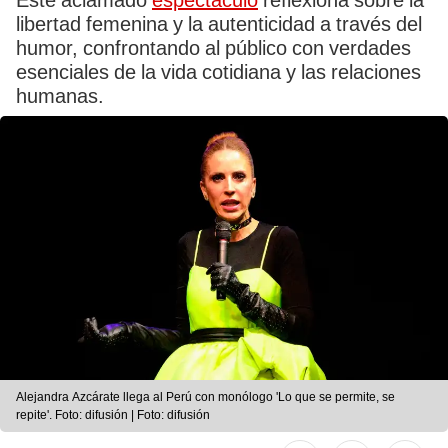
Este aclamado
espectáculo
reflexiona sobre la
libertad femenina y la autenticidad a través del
humor, confrontando al público con verdades
esenciales de la vida cotidiana y las relaciones
humanas.
Alejandra Azcárate llega al Perú con monólogo 'Lo que se permite, se
repite'. Foto: difusión | Foto: difusión