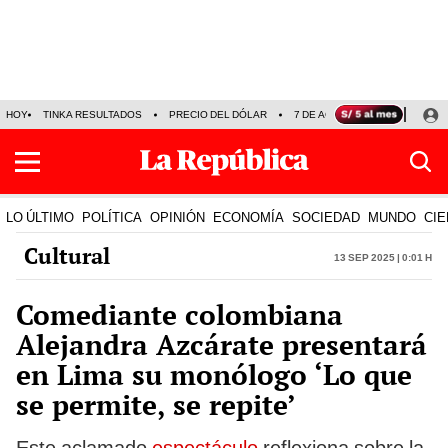
HOY
TINKA RESULTADOS
PRECIO DEL DÓLAR
7 DE AGOSTO
OLLANTA H
LO ÚLTIMO
POLÍTICA
OPINIÓN
ECONOMÍA
SOCIEDAD
MUNDO
CIE
Cultural
13 Sep 2025 | 0:01 h
Comediante colombiana
Alejandra Azcárate presentará
en Lima su monólogo ‘Lo que
se permite, se repite’