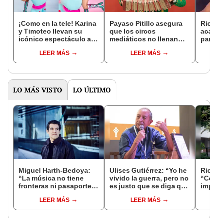
¡Como en la tele! Karina
Payaso Pitillo asegura
Ricar
y Timoteo llevan su
que los circos
acal
icónico espectáculo al
mediáticos no llenan
parti
Parque de la Amistad
sus carpas por baja
cuan
LEER MÁS
LEER MÁS
por sus 30 años
calidad de sus
Dios:
espectáculos: “La
preg
gente no es tonta”
LO MÁS VISTO
LO ÚLTIMO
Miguel Harth-Bedoya:
Ulises Gutiérrez: “Yo he
Rica
“La música no tiene
vivido la guerra, pero no
“Como
fronteras ni pasaporte,
es justo que se diga que
impo
ni nacionalidades, ni
el mundo andino es
tema
LEER MÁS
LEER MÁS
etiquetas”
solo la guerra interna”
vend