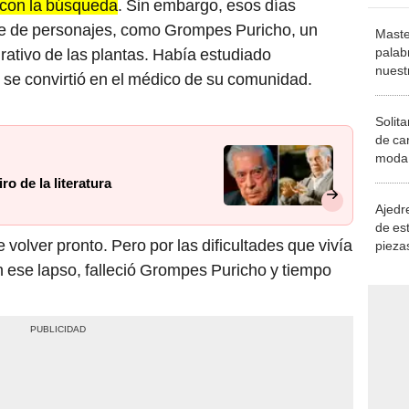
rie de personajes, como Grompes Puricho, un
Maste
palab
rativo de las plantas. Había estudiado
nuest
 se convirtió en el médico de su comunidad.
Solita
de ca
moda.
demue
o de la literatura
Ajedre
de es
volver pronto. Pero por las dificultades que vivía
piezas
consi
En ese lapso, falleció Grompes Puricho y tiempo