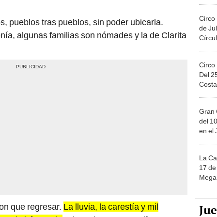
Circo
os, pueblos tras pueblos, sin poder ubicarla.
de Jul
a, algunas familias son nómades y la de Clarita
Círcul
Circo
Del 2
Costa
Gran 
del 10
en el
La Ca
17 de 
Mega 
ron que regresar.
La lluvia, la carestía y mil
Ju
r con la búsqueda
. Sin embargo, esos días