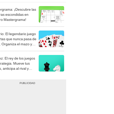
rgrama: ¡Descubre las
ras escondidas en
ro Mastergrama!
rio: El legendario juego
rtas que nunca pasa de
 Organiza el mazo y
stra tu habilidad.
z: El rey de los juegos
trategia. Mueve tus
, anticipa al rival y
gue el jaque mate.