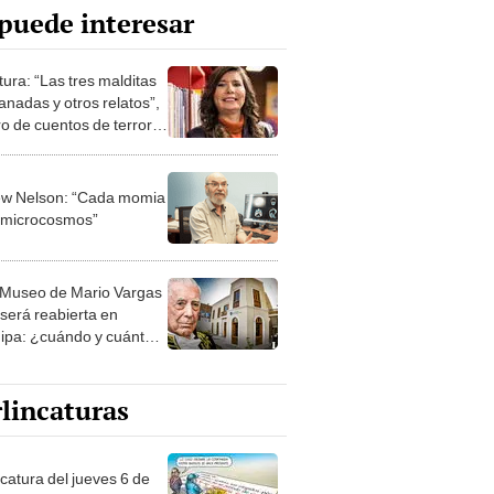
puede interesar
tura: “Las tres malditas
nadas y otros relatos”,
ro de cuentos de terror
ma
w Nelson: “Cada momia
 microcosmos”
Museo de Mario Vargas
 será reabierta en
ipa: ¿cuándo y cuánto
rá la entrada?
lincaturas
ncatura del jueves 6 de
o de 2026