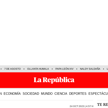
7 DE AGOSTO
OLLANTA HUMALA
PAPA LEÓN XIV
NALDY SALDAÑA
N
ECONOMÍA
SOCIEDAD
MUNDO
CIENCIA
DEPORTES
ESPECTÁCU
TE R
24 Oct 2023 | 4:57 h