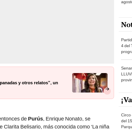
No
Partid
4 del
progr
dónde
Senam
LLUV
provi
mpanadas y otros relatos”, un
¡Va
Circo 
 entonces de
Purús
, Enrique Nonato, se
del 15
 Clarita Belisario, más conocida como ‘La niña
Parqu
Migue