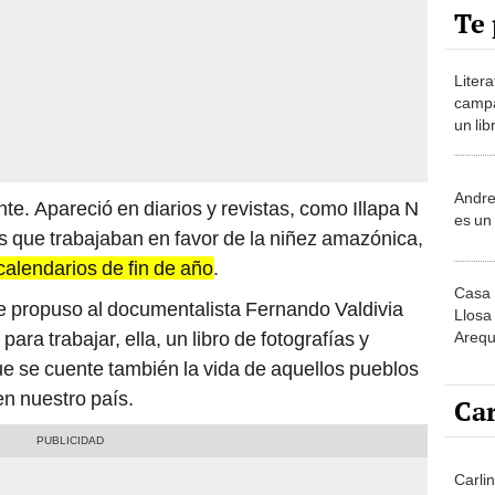
Te 
Litera
campa
un lib
en Li
Andre
te. Apareció en diarios y revistas, como Illapa N
es un
es que trabajaban en favor de la niñez amazónica,
calendarios de fin de año
.
Casa 
 le propuso al documentalista Fernando Valdivia
Llosa
para trabajar, ella, un libro de fotografías y
Arequ
costa
ue se cuente también la vida de aquellos pueblos
n nuestro país.
Car
Carli
agost