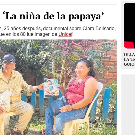
 ‘La niña de la papaya’
, 25 años después, documental sobre Clara Belisario,
que en los 80 fue imagen de
Unicef
.
OLLA
LA T
GUIO