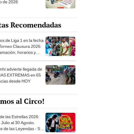
tas Recomendadas
os de Liga 1 en la fecha
 Torneo Clausura 2026:
amación, horarios y
 ver
hi advierte llegada de
IAS EXTREMAS en 65
ncias desde HOY
mos al Circo!
de las Estrellas 2026:
 Julio al 30 Agosto.
e de las Leyendas - San
l