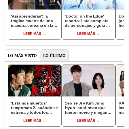
'Así aprenderás': la
'Doctor on the Edge'
Dora
trágica muerte de una
reparto: lista completa
junio
maestra coreana en la
de personajes y guía de
horar
vida real que habría
episodios del k-drama
onlin
LEER MÁS
LEER MÁS
inspirado el capítulo
más crudo del k-drama
LO MÁS VISTO
LO ÚLTIMO
'Estamos muertos'
Seo Ye Ji y Kim Jung
KATS
temporada 2: cuándo se
Hyun: confirman que
las i
estrena y todos los
fueron novio y niegan
nuev
detalles de la nueva
manipulación
globa
LEER MÁS
LEER MÁS
entrega
agen