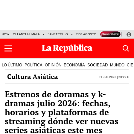
HOY
OLLANTA HUMALA
JANET TELLO
7 DE AGOSTO
TINKA RESULTADOS
LO ÚLTIMO
POLÍTICA
OPINIÓN
ECONOMÍA
SOCIEDAD
MUNDO
CIE
Cultura Asiática
01 Jul 2026 | 23:22 h
Estrenos de doramas y k-
dramas julio 2026: fechas,
horarios y plataformas de
streaming dónde ver nuevas
series asiáticas este mes