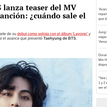
 lanza teaser del MV
'Acar
canción: ¿cuándo sale el
repart
que d
serie
Jung 
arte de su
debut como solista con el álbum 'Layover'
y
viajar
quí el avance que presentó
Taehyung de BTS
.
'Amor 
y des
Doram
Min H
dispon
"See y
1 y 
ver e
Sun y