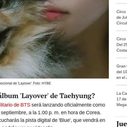
Migue
Circo
de Jul
Círcul
Circo
Del 2
Costa
Gran 
del 10
en el
ocional de 'Layover'. Foto: HYBE
La Ca
 álbum 'Layover' de Taehyung?
17 de 
litario de BTS
será lanzando oficialmente como
Mega 
 septiembre, a la 1.00 p. m. en hora de Corea.
ucharás la pista digital de 'Blue', que vendrá en
Ju