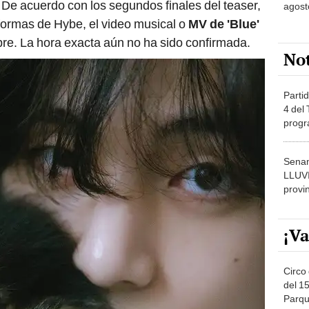
 De acuerdo con los segundos finales del teaser,
agost
aformas de Hybe, el video musical o
MV de 'Blue'
bre. La hora exacta aún no ha sido confirmada.
No
Partid
4 del
progr
dónde
Senam
LLUV
provi
¡Va
Circo 
del 15
Parqu