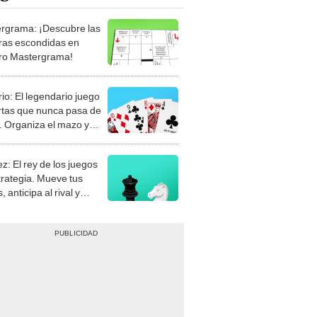
rgrama: ¡Descubre las
ras escondidas en
ro Mastergrama!
rio: El legendario juego
rtas que nunca pasa de
 Organiza el mazo y
stra tu habilidad.
z: El rey de los juegos
trategia. Mueve tus
, anticipa al rival y
gue el jaque mate.