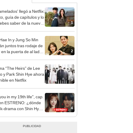
amelados' llegó a Netflix:
o, guía de capítulos y lo
1
ebes saber de la nueva
 coreana
Hae In y Jung So Min
án juntos tras rodaje de
2
en la puerta de al lado'
atan rumor de romance
a “The Heirs” de Lee
o y Park Shin Hye ahora
3
ible en Netflix
ou in my 19th life", cap.
2 en ESTRENO: ¿dónde
4
l k-drama con Shin Hye
 Ahn Bo Hyun?