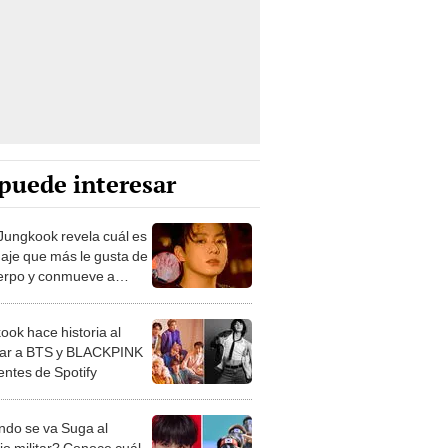
puede interesar
Jungkook revela cuál es
uaje que más le gusta de
erpo y conmueve a
Y
ook hace historia al
ar a BTS y BLACKPINK
entes de Spotify
do se va Suga al
io militar? Conoce cuál