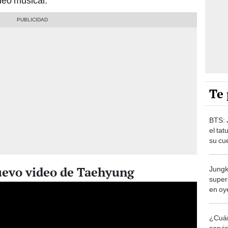
ideo musical.
Te 
BTS: 
el tat
su cu
ARM
 nuevo video de Taehyung
Jungk
super
en oy
¿Cuán
servic