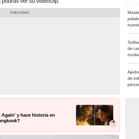
s podrás ver su videoclip.
Maste
palab
nuest
Solita
de ca
moda.
demue
Ajedre
de es
piezas
consi
Again' y hace historia en
Jungkook?