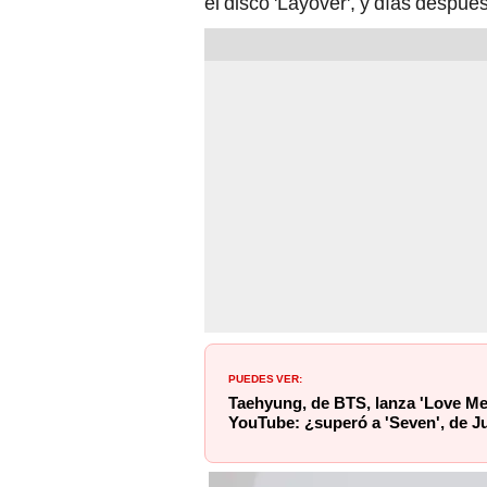
el disco 'Layover', y días despué
PUEDES VER:
Taehyung, de BTS, lanza 'Love Me 
YouTube: ¿superó a 'Seven', de 