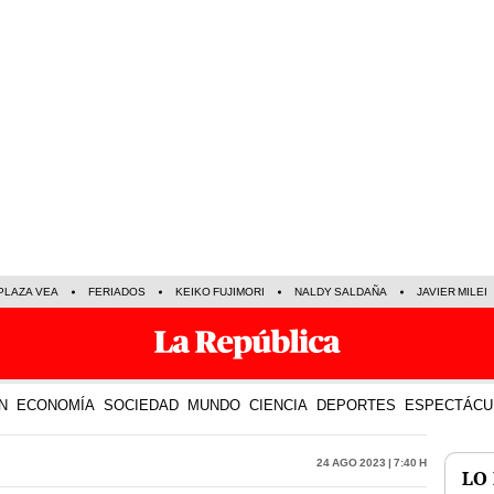
PLAZA VEA
FERIADOS
KEIKO FUJIMORI
NALDY SALDAÑA
JAVIER MILEI
N
ECONOMÍA
SOCIEDAD
MUNDO
CIENCIA
DEPORTES
ESPECTÁCU
24 Ago 2023 | 7:40 h
LO