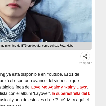
timo miembro de BTS en debutar como solista. Foto: Hybe
Compartir
ung
ya está disponible en Youtube. El 21 de
lanzó el esperado avance del videoclip que
tálgica línea de
'Love Me Again' y 'Rainy Days'
.
sta con el álbum 'Layover',
la superestrella del k-
ical y uno de estos es el de 'Blue'. Mira aquí el