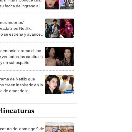
su fecha de ingreso al
to
mos muertos”
rada 2 en Netflix:
o se estrena y avances
 temporada
 demonio' drama chino:
 ver todos los capítulos
s y en subespañol
drama de Netflix que
s creen inspirado en la
ia de amor de la
era de Samsung
lincaturas
ncatura del domingo 9 de