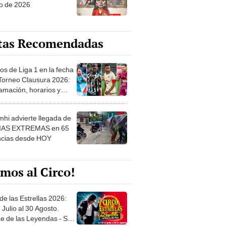
o de 2026
tas Recomendadas
os de Liga 1 en la fecha
 Torneo Clausura 2026:
amación, horarios y
 ver
hi advierte llegada de
IAS EXTREMAS en 65
ncias desde HOY
mos al Circo!
de las Estrellas 2026:
 Julio al 30 Agosto.
e de las Leyendas - San