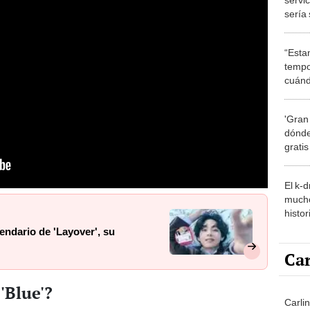
sería 
Ejérci
“Esta
tempo
cuánd
de la
'Gran
dónde
grati
El k-
mucho
histor
hered
ndario de 'Layover', su
Car
'Blue'?
Carli