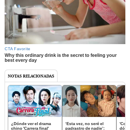
NOTAS RELACIONADAS
¿Dónde ver el drama
‘Esta vez, no seré el
'Coro
chino 'Carrera final'
padrastro de nadie’:
dónde