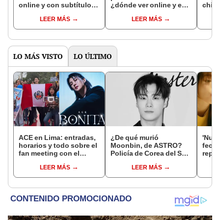
online y con subtítulos
¿dónde ver online y en
chino
en español?
sub español el drama
espa
LEER MÁS
LEER MÁS
chino?
LO MÁS VISTO
LO ÚLTIMO
ACE en Lima: entradas,
¿De qué murió
'Nues
horarios y todo sobre el
Moonbin, de ASTRO?
fecha
fan meeting con el
Policía de Corea del Sur
repar
cantante coreano en el
revela posible causa de
nuev
LEER MÁS
LEER MÁS
Circuito Mágico del
fallecimiento
romá
Agua