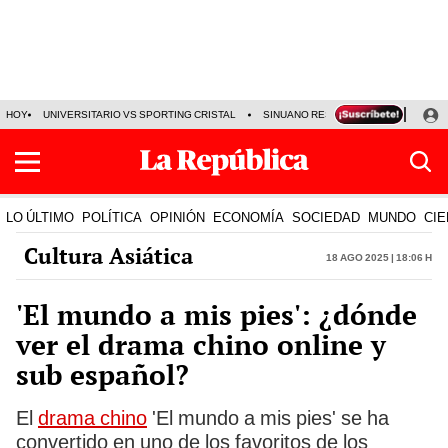
HOY
UNIVERSITARIO VS SPORTING CRISTAL
SINUANO RESULTADOS HOY
CA
LO ÚLTIMO
POLÍTICA
OPINIÓN
ECONOMÍA
SOCIEDAD
MUNDO
CIE
Cultura Asiática
18 Ago 2025 | 18:06 h
'El mundo a mis pies': ¿dónde
ver el drama chino online y
sub español?
El
drama chino
'El mundo a mis pies' se ha
convertido en uno de los favoritos de los