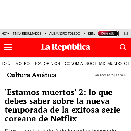
HOY
TINKA RESULTADOS
ALEJANDRO TOLEDO
KENJI FUJIMORI
PRECIO
LO ÚLTIMO
POLÍTICA
OPINIÓN
ECONOMÍA
SOCIEDAD
MUNDO
CIE
Cultura Asiática
08 Ago 2025 | 16:36 h
'Estamos muertos' 2: lo que
debes saber sobre la nueva
temporada de la exitosa serie
coreana de Netflix