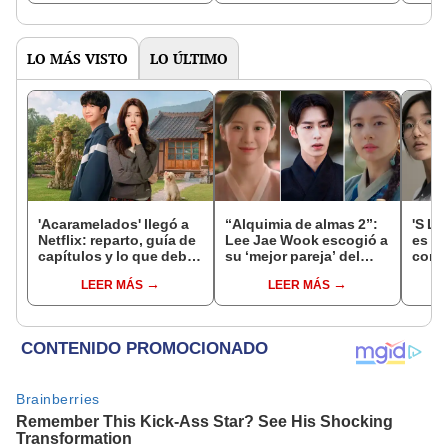
15 y 16 del anime creado
por Yuuto Suzuki
LO MÁS VISTO
LO ÚLTIMO
'Acaramelados' llegó a
“Alquimia de almas 2”:
'S Li
Netflix: reparto, guía de
Lee Jae Wook escogió a
es qu
capítulos y lo que debes
su ‘mejor pareja’ del
core
saber de la nueva serie
drama ¿quién fue?
Hyuk
LEER MÁS
LEER MÁS
coreana