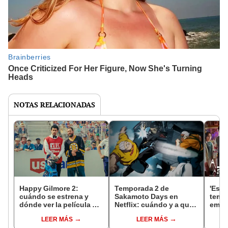
NOTAS RELACIONADAS
Happy Gilmore 2:
Temporada 2 de
'Est
cuándo se estrena y
Sakamoto Days en
tempo
dónde ver la película de
Netflix: cuándo y a qué
emoc
Adam Sandler y Bad
hora se estrenan en
confi
LEER MÁS
LEER MÁS
Bunny
EEUU los capítulos 14,
actor