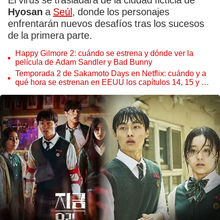
El virus se trasladará de la ciudad ficticia de
Hyosan
a
Seúl
, donde los personajes
enfrentarán nuevos desafíos tras los sucesos
de la primera parte.
Happy Gilmore 2: cuándo se estrena y dónde ver la
película de Adam Sandler y Bad Bunny
Temporada 2 de Sakamoto Days en Netflix: cuándo y a
qué hora se estrenan en EEUU los capítulos 14, 15 y 16
del anime creado por Yuuto Suzuki