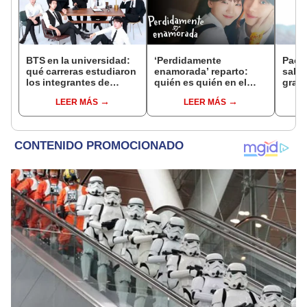
BTS en la universidad:
‘Perdidamente
Pach
qué carreras estudiaron
enamorada’ reparto:
salud
los integrantes de
quién es quién en el
grab
Bangtan
drama coreano de Prime
LEER MÁS
LEER MÁS
Video