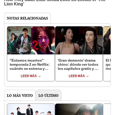
NOTAS RELACIONADAS
“Estamos muertos”
'Gran demonio' drama
El k-
temporada 2 en Netflix:
chino: dónde ver todos
que 
cuándo se estrena y
los capítulos gratis y en
inspi
avances de la
subespañol
de am
LEER MÁS
LEER MÁS
temporada
de S
LO MÁS VISTO
LO ÚLTIMO