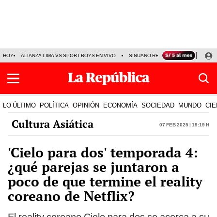
HOY
ALIANZA LIMA VS SPORT BOYS EN VIVO
SINUANO RESULTADOS HOY
JO
LO ÚLTIMO
POLÍTICA
OPINIÓN
ECONOMÍA
SOCIEDAD
MUNDO
CIE
Cultura Asiática
07 Feb 2025 | 19:19 h
'Cielo para dos' temporada 4:
¿qué parejas se juntaron a
poco de que termine el reality
coreano de Netflix?