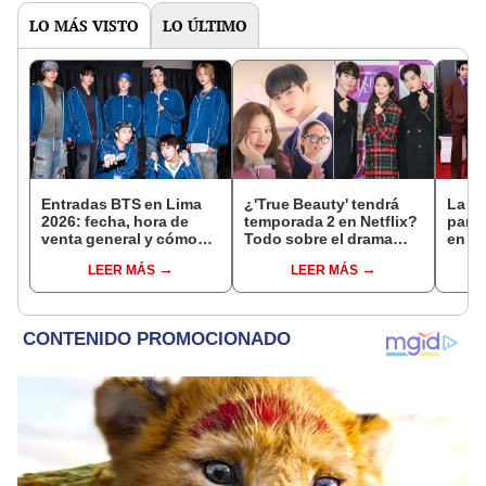
LO MÁS VISTO
LO ÚLTIMO
Entradas BTS en Lima
¿'True Beauty' tendrá
La re
2026: fecha, hora de
temporada 2 en Netflix?
para 
venta general y cómo
Todo sobre el drama
en M
comprar en
coreano protagonizado
preci
LEER MÁS
LEER MÁS
Ticketmaster
por Cha Eun Woo.
por b