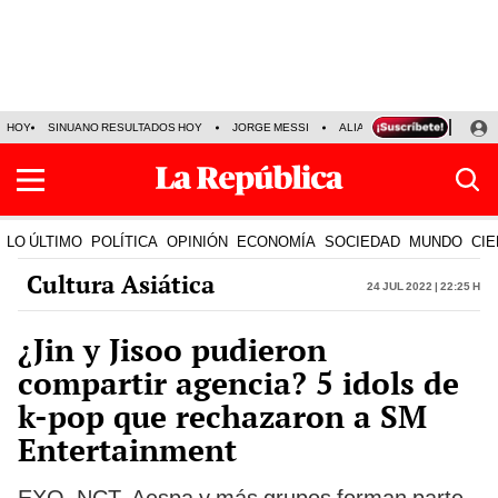
HOY
SINUANO RESULTADOS HOY
JORGE MESSI
ALIANZA LIMA VS SPORT BO
LO ÚLTIMO
POLÍTICA
OPINIÓN
ECONOMÍA
SOCIEDAD
MUNDO
CIE
Cultura Asiática
24 Jul 2022 | 22:25 h
¿Jin y Jisoo pudieron
compartir agencia? 5 idols de
k-pop que rechazaron a SM
Entertainment