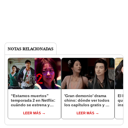
NOTAS RELACIONADAS
“Estamos muertos”
'Gran demonio' drama
El k-
temporada 2 en Netflix:
chino: dónde ver todos
que 
cuándo se estrena y
los capítulos gratis y en
inspi
avances de la
subespañol
de am
LEER MÁS
LEER MÁS
temporada
de S