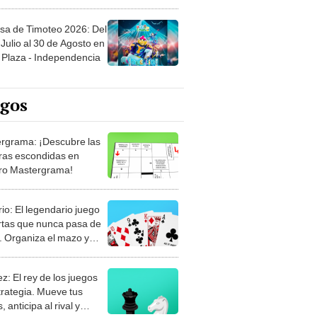
sa de Timoteo 2026: Del
Julio al 30 de Agosto en
Plaza - Independencia
egos
rgrama: ¡Descubre las
ras escondidas en
ro Mastergrama!
rio: El legendario juego
rtas que nunca pasa de
 Organiza el mazo y
stra tu habilidad.
z: El rey de los juegos
trategia. Mueve tus
, anticipa al rival y