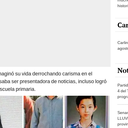
histor
hered
Car
Carli
agost
No
imaginó su vida derrochando carisma en el
aba ser presentadora de noticias, incluso logró
Partid
scuela primaria.
4 del
progr
dónde
Senam
LLUV
provi