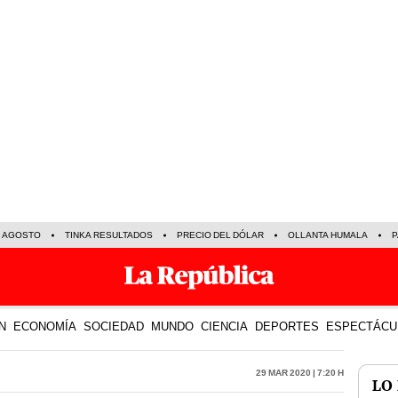
E AGOSTO
TINKA RESULTADOS
PRECIO DEL DÓLAR
OLLANTA HUMALA
P
N
ECONOMÍA
SOCIEDAD
MUNDO
CIENCIA
DEPORTES
ESPECTÁCU
29 Mar 2020 | 7:20 h
LO