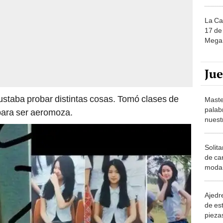
La Ca
17 de 
Mega 
Ju
ustaba probar distintas cosas. Tomó clases de
Maste
palab
 para ser aeromoza.
nuest
Solita
de ca
moda.
demue
Ajedre
de es
piezas