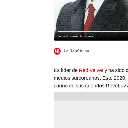
Irene al culminar la primaria
La República
Es líder de
Red Velvet
y ha sido c
medios surcoreanos. Este 2020,
cariño de sus queridos ReveLuv 