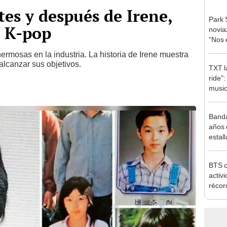
tes y después de Irene,
Park 
l K-pop
novia
“Nos 
rmosas en la industria. La historia de Irene muestra
alcanzar sus objetivos.
TXT l
ride"
music
Banda
años 
estal
toda 
BTS c
activ
récor