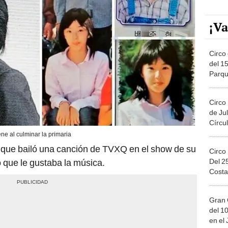
¡Va
Circo 
del 15
Parqu
Migue
Circo
de Jul
Círcul
ene al culminar la primaria
ó que bailó una canción de TVXQ en el show de su
Circo
Del 2
 que le gustaba la música.
Costa
Gran 
del 10
en el