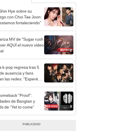
Shin Hye sobre su
zgo con Choi Tae Joon:
1
estamos fortaleciendo”
anza MV de "Sugar rush
: ver AQUÍ el nuevo video
2
al
 k-pop regresa tras 5
de ausencia y fans
3
lan las redes: "Esperé
mi vida para esto"
omeback “Proof”:
idades de Bangtan y
4
ds de “Yet to come”