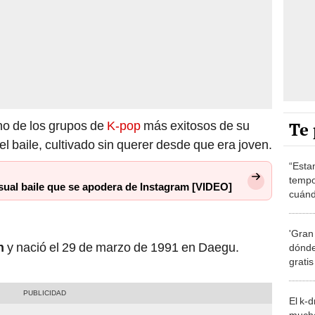
Te 
no de los grupos de
K-pop
más exitosos de su
l baile, cultivado sin querer desde que era joven.
“Esta
tempo
sual baile que se apodera de Instagram [VIDEO]
cuánd
de la
'Gran
n
y nació el 29 de marzo de 1991 en Daegu.
dónde
grati
El k-
mucho