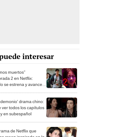
puede interesar
mos muertos”
rada 2 en Netflix:
o se estrena y avances
 temporada
 demonio' drama chino:
 ver todos los capítulos
s y en subespañol
drama de Netflix que
s creen inspirado en la