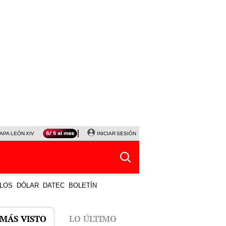
APA LEÓN XIV
NALDY SALDAÑA
INICIAR SESIÓN
LA BELLA LUZ
MAGALY MEDINA
HORÓS
LOS
DÓLAR
DATEC
BOLETÍN
 MÁS VISTO
LO ÚLTIMO