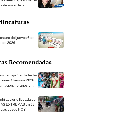
ia de amor de la
era de Samsung
lincaturas
ncatura del jueves 6 de
o de 2026
tas Recomendadas
os de Liga 1 en la fecha
 Torneo Clausura 2026:
amación, horarios y
 ver
hi advierte llegada de
IAS EXTREMAS en 65
ncias desde HOY