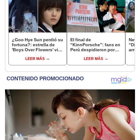
¿Goo Hye Sun perdió su
El final de
NewJe
fortuna?: estrella de
“KinnPorsche”: fans en
“Ditt
'Boys Over Flowers' vive
Perú despidieron por
arras
en su auto y no tiene
todo lo alto a la serie BL
LEER MÁS
LEER MÁS
hogar