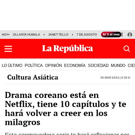
HOY
OLLANTA HUMALA
JANET TELLO
7 DE AGOSTO
TINKA RESULTADOS
LO ÚLTIMO
POLÍTICA
OPINIÓN
ECONOMÍA
SOCIEDAD
MUNDO
CIE
Cultura Asiática
30 Mar 2024 | 9:30 h
Drama coreano está en
Netflix, tiene 10 capítulos y te
hará volver a creer en los
milagros