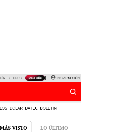
LPÍN
PRECIO DEL DÓLAR
CORTE DE LUZ
INICIAR SESIÓN
VIERNES 7 DE AGOSTO
ALBER
LOS
DÓLAR
DATEC
BOLETÍN
 MÁS VISTO
LO ÚLTIMO