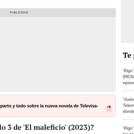
Te 
'Rigo
[RESU
episo
de la
'Vuelv
Telem
reparto y todo sobre la nueva novela de Televisa-
dónde
Willi
o 3 de 'El maleficio' (2023)?
‘Rigo
los ac