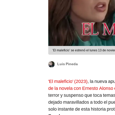
‘El maleficio’ se estrenó el lunes 13 de nov
Luis Pineda
'El maleficio' (2023)
, la nueva ap
de la novela con Ernesto Alonso
terror y suspenso que toca temas
dejado maravillados a todo el pu
solo instante de esta historia pr