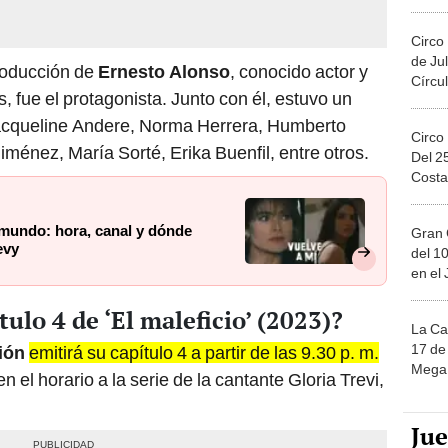
Migue
Circo
de Jul
producción de
Ernesto Alonso
, conocido actor y
Círcul
 fue el protagonista. Junto con él, estuvo un
Jacqueline Andere, Norma Herrera, Humberto
Circo
ménez, María Sorté, Erika Buenfil, entre otros.
Del 2
Costa
lemundo: hora, canal y dónde
Gran 
evy
del 10
en el
tulo 4 de ‘El maleficio’ (2023)?
La Ca
17 de 
ión
emitirá su capítulo 4 a partir de las 9.30 p. m.
Mega 
 el horario a la serie de la cantante Gloria Trevi,
Ju