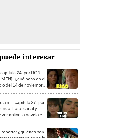
puede interesar
' capítulo 24, por RCN
MEN]: ¿qué paso en el
dio del 14 de noviembre
 novela?
e a mí', capítulo 27, por
undo: hora, canal y
 ver online la novela con
am Levy
’, reparto: ¿quiénes son
tores y personajes de la