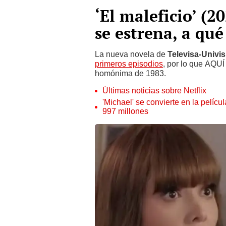
‘El maleficio’ (2
se estrena, a qu
La nueva novela de
Televisa-Univis
primeros episodios
, por lo que AQUÍ
homónima de 1983.
Últimas noticias sobre Netflix
'Michael' se convierte en la pelícu
997 millones