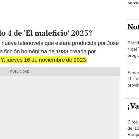
agost
No
o 4 de ‘El maleficio’ 2023?
la nueva telenovela que estará producida por José
Partid
4 del
 la ficción homónima de 1983 creada por
progr
Y, jueves 16 de noviembre de 2023
.
dónde
Senam
LLUV
provi
¡Va
Circo 
del 15
Parqu