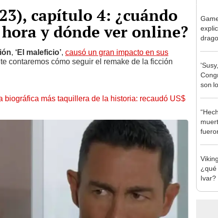
023), capítulo 4: ¿cuándo
Game 
é hora y dónde ver online?
explic
drago
cómo 
ión
,
‘El maleficio’
,
causó un gran impacto en sus
Viser
 te contaremos cómo seguir el remake de la ficción
'Susy
Congr
son l
en la
la biográfica más taquillera de la historia: recaudó US$
“Hech
muert
fuero
Viking
¿qué 
Ivar?