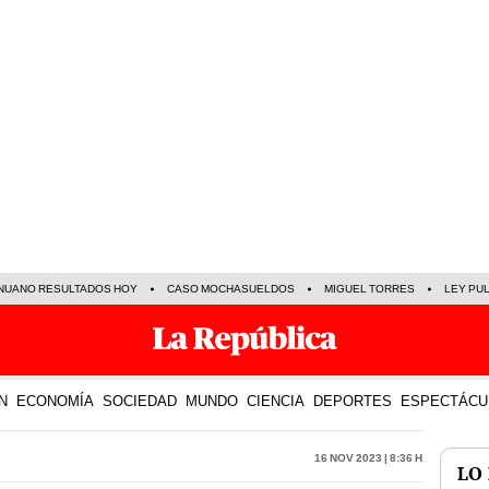
NUANO RESULTADOS HOY
CASO MOCHASUELDOS
MIGUEL TORRES
LEY PU
N
ECONOMÍA
SOCIEDAD
MUNDO
CIENCIA
DEPORTES
ESPECTÁCU
16 Nov 2023 | 8:36 h
LO