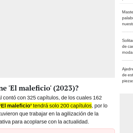
Maste
palab
nuest
Solita
de ca
moda.
demue
Ajedre
de es
piezas
e 'El maleficio' (2023)?
consi
l contó con 325 capítulos, de los cuales 162
‘El maleficio’
tendrá solo 200 capítulos
, por lo
uvieron que trabajar en la agilización de la
rativa para acoplarse con la actualidad.