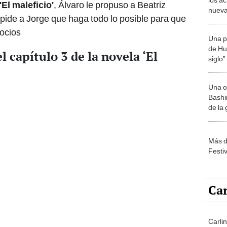
'El maleficio'
, Álvaro le propuso a Beatriz
nueva
 pide a Jorge que haga todo lo posible para que
gocios
Una p
de Huá
 capítulo 3 de la novela ‘El
siglo”
Una o
Bashir
de la
Más d
Festi
Car
Carli