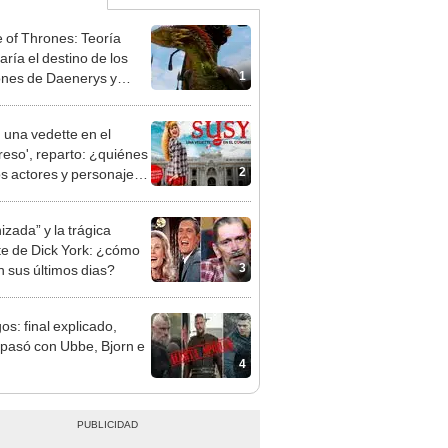
of Thrones: Teoría
aría el destino de los
1
nes de Daenerys y
morirían Rhaegal,
ion y Drogon
, una vedette en el
eso', reparto: ¿quiénes
2
os actores y personajes
 película de Susy Díaz?
izada” y la trágica
e de Dick York: ¿cómo
3
n sus últimos dias?
os: final explicado,
pasó con Ubbe, Bjorn e
4