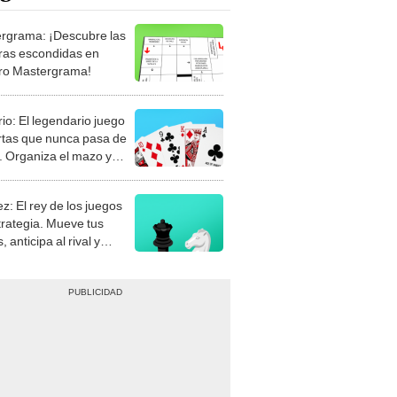
rgrama: ¡Descubre las
ras escondidas en
ro Mastergrama!
rio: El legendario juego
rtas que nunca pasa de
 Organiza el mazo y
stra tu habilidad.
z: El rey de los juegos
trategia. Mueve tus
, anticipa al rival y
gue el jaque mate.