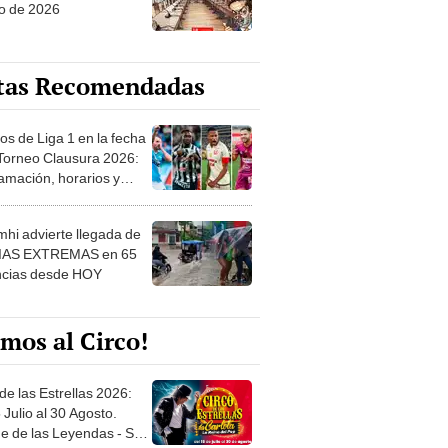
o de 2026
tas Recomendadas
os de Liga 1 en la fecha
 Torneo Clausura 2026:
amación, horarios y
 ver
hi advierte llegada de
IAS EXTREMAS en 65
ncias desde HOY
mos al Circo!
de las Estrellas 2026:
 Julio al 30 Agosto.
e de las Leyendas - San