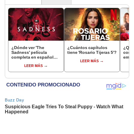
¿Dónde ver 'The
¿Cuántos capítulos
¿Quie
Sadness' película
tiene 'Rosario Tijeras 5'?
comed
completa en español
emba
LEER MÁS
latino?
pierd
LEER MÁS
cuan
espe