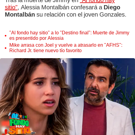
Tras la muerte de Jimmy en
"Al fondo hay
sitio"
, Alessia Montalbán confesará a
Diego
Montalbán
su relación con el joven Gonzales.
"Al fondo hay sitio" a lo "Destino final": Muerte de Jimmy
es presentido por Alessia
Mike arrasa con Joel y vuelve a atrasarlo en "AFHS":
Richard Jr. tiene nuevo tío favorito