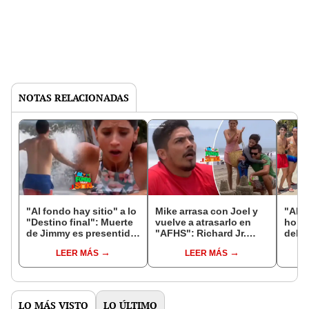
NOTAS RELACIONADAS
"Al fondo hay sitio" a lo
Mike arrasa con Joel y
"Al f
"Destino final": Muerte
vuelve a atrasarlo en
home
de Jimmy es presentido
"AFHS": Richard Jr.
del 8
por Alessia
tiene nuevo tío favorito
esce
LEER MÁS
LEER MÁS
LO MÁS VISTO
LO ÚLTIMO