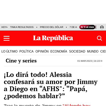
HOY
TINKA RESULTADOS
PRECIO DEL DÓLAR
7 DE AGOSTO
OLLANTA H
LO ÚLTIMO
POLÍTICA
OPINIÓN
ECONOMÍA
SOCIEDAD
MUNDO
CIE
Cine y series
01 Mar 2023 | 16:22 h
¡Lo dirá todo! Alessia
confesará su amor por Jimmy
a Diego en “AFHS": “Papá,
¿podemos hablar?”